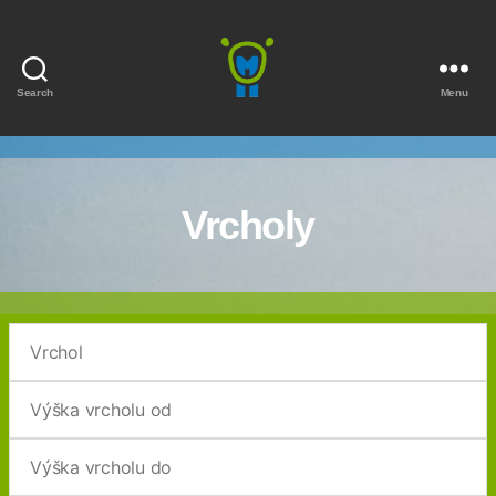
Search
Menu
Marmota
Vrcholy