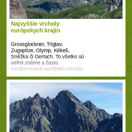
Najvyššie vrcholy
európskych krajín
Grossglockner, Triglav,
Zugspitze, Olymp, Kékeš,
Sněžka či Gerlach. To všetko sú
veľmi známe a často
navštevované európske vrcholy.
Málokto však počul o horách ako
sú Kneiff, Aukštojas, Halti,
Hvannadalshnjúkur alebo
Vaalserberg. A čo majú vlastne
všetky tieto miesta spoločné?
Každé z nich je najvyšším
bodom niektorého z európskych
štátov. Celkovo 45 kopcov s
nadmorskými výškami od 75 do
4810 metrov nad morom tvorí