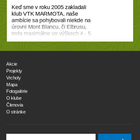
https://en.wikipedia.org/wiki/List_
Keď sme v roku 2005 zakladali
of_mountains_of_the_Alps_over
klub VTK MARMOTA, naše
_4000_metres
ambície sa pohybovali niekde na
úrovni Mont Blancu, či Elbrusu,
teda maximálne vo výškach 4 - 5
tisic metrov nad morom. Vyššie
méty boli pre nás v tom čase
nereálne a boli skôr zdrojom
obdivu tých, ktorí ich zdolávajú.
Akcie
Prešlo päť rokov a zo sna sa
Projekty
stala realita. Výstup na
Vrcholy
karakoramskú osemtisícovku
Mapa
Broad Peak v lete roku 2010
Fotogalérie
odštartoval tento náš
O klube
najnáročnejší, no na druhej
Členovia
strane aj najreprezentatívnejší
O stránke
projekt.
Search