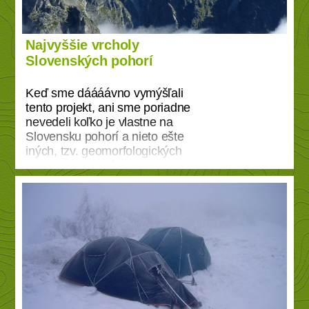
dokonale rôznorodú kolekciu
vrcholov zastrešenú týmto
zaujímavým projektom.
Najvyššie vrcholy
https://sk.wikipedia.org/wiki/Najvy
Slovenských pohorí
%C5%A1%C5%A1ie_vrchy_eur
%C3%B3pskych_kraj%C3%ADn
Keď sme dáááávno vymýšľali
tento projekt, ani sme poriadne
nevedeli koľko je vlastne na
Slovensku pohorí a nieto ešte
iných, tzv. geomorfologických
jednotiek, z ktorých by mohli
eventuálne pohoria povzstáť pre
naše turistické účely.