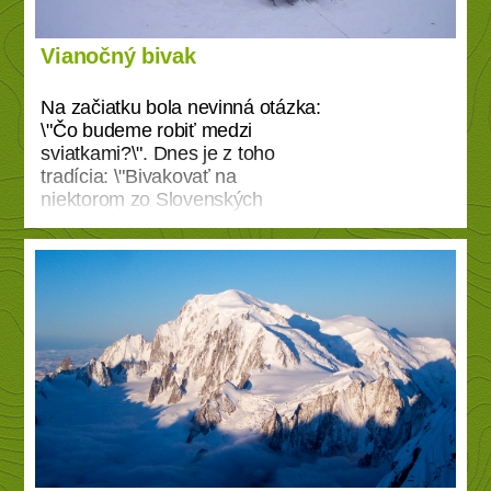
Vianočný bivak
Na začiatku bola nevinná otázka:
\"Čo budeme robiť medzi
sviatkami?\". Dnes je z toho
tradícia: \"Bivakovať na
niektorom zo Slovenských
vrcholov\". V roku 2006 sme si za
miesto premiérového zimného
bivaku vybrali Vtáčnik.
Nasledovali Veľký Choč, Kľak,
Minčol. Čo rok, to ďalší vrchol do
zbierky. Aj keď zakladateľmi tejto
milej tradície sú Miňo s
Bendžom, už od prvého ročníka
sa jednotlivých bivakov aktívne
zúčastňujú aj kamaráti z
turistického klubu Erratic. Môžme
ich teda právom považovať za