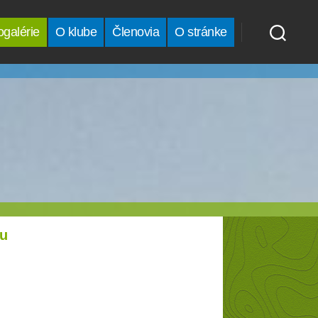
ogalérie
O klube
Členovia
O stránke
bu