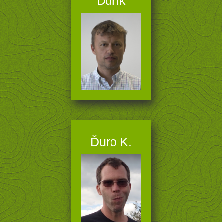
Ďurík
Ďuro K.