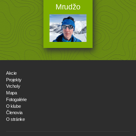
Mrudžo
Akcie
Projekty
Vrcholy
Mapa
Fotogalérie
O klube
Členovia
O stránke