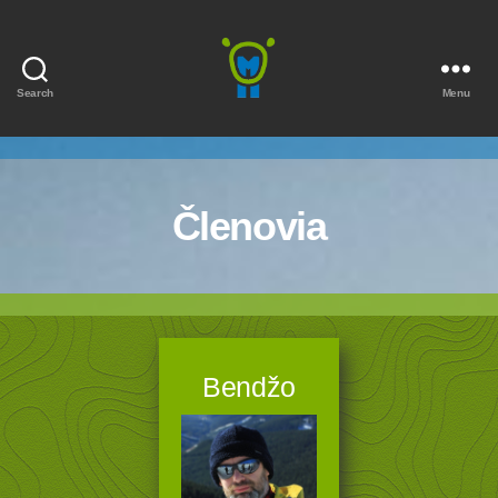
Search
Menu
Marmota
Členovia
Bendžo