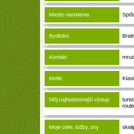
Miesto narodenia
Spiš
Bydlisko
Brati
Kontakt
mru
Motto
Klas
Môj najhodnotnejší výstup
turis
rout
Moje ciele, túžby, sny
skia