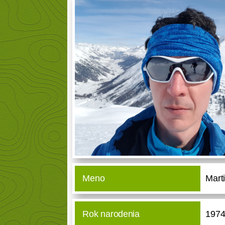
Meno
Mart
Rok narodenia
197