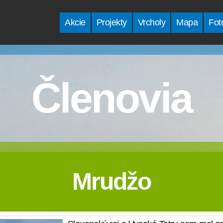
Akcie
Projekty
Vrcholy
Mapa
Fot
Členovia
Mrudžo