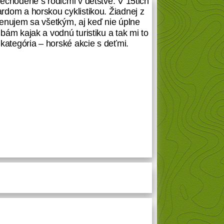
echodené s rodičmi v detstve. V 15tich
rdom a horskou cyklistikou. Žiadnej z
enujem sa všetkým, aj keď nie úplne
bám kajak a vodnú turistiku a tak mi to
kategória – horské akcie s deťmi.