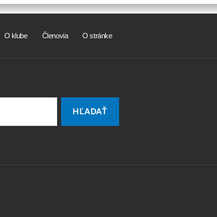
O klube
Členovia
O stránke