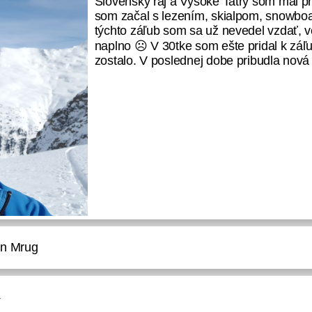
Slovenský raj a Vysoké Tatry som mal pr
som začal s lezením, skialpom, snowboa
týchto záľub som sa už nevedel vzdať, v
naplno ☹ V 30tke som ešte pridal k záľu
zostalo. V poslednej dobe pribudla nová 
in Mrug
4