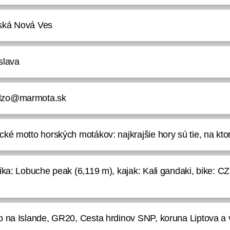
ská Nová Ves
slava
dzo@marmota.sk
ické motto horských motákov: najkrajšie hory sú tie, na kt
tika: Lobuche peak (6,119 m), kajak: Kali gandaki, bike: C
e
lp na Islande, GR20, Cesta hrdinov SNP, koruna Liptova a 