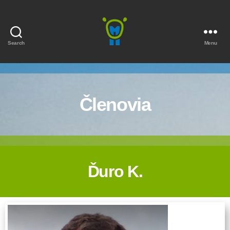
Search
Menu
Marmota
Členovia
Ďuro K.