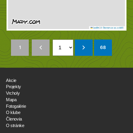
Leaflet
|
© Seznam.cz a.s. a další
1
68
Akcie
Projekty
Vrcholy
Mapa
Fotogalérie
O klube
Členovia
O stránke