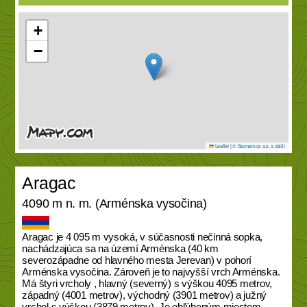
+
−
Leaflet
|
© Seznam.cz a.s. a další
Aragac
4090 m n. m. (Arménska vysočina)
Aragac je 4 095 m vysoká, v súčasnosti nečinná sopka,
nachádzajúca sa na území Arménska (40 km
severozápadne od hlavného mesta Jerevan) v pohorí
Arménska vysočina. Zároveň je to najvyšší vrch Arménska.
Má štyri vrcholy , hlavný (severný) s výškou 4095 metrov,
západný (4001 metrov), východný (3901 metrov) a južný
vrchol s výškou (3879 metrov). Je obľúbeným miestom