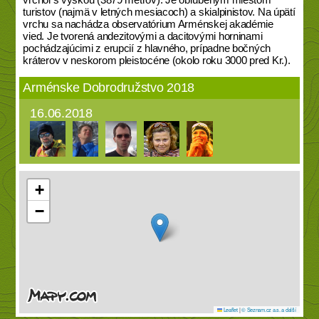
turistov (najmä v letných mesiacoch) a skialpinistov. Na úpätí
vrchu sa nachádza observatórium Arménskej akadémie
vied. Je tvorená andezitovými a dacitovými horninami
pochádzajúcimi z erupcií z hlavného, prípadne bočných
kráterov v neskorom pleistocéne (okolo roku 3000 pred Kr.).
Arménske Dobrodružstvo 2018
16.06.2018
+
−
Leaflet
|
© Seznam.cz a.s. a další