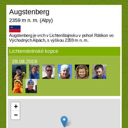
Augstenberg
2359 m n. m. (Alpy)
Augstenberg je vrch v Lichtenštajnsku v pohorí Rätikon vo
Východných Alpách, s výškou 2359 m n. m.
Lichtensteinské kopce
28.08.2018
+
−