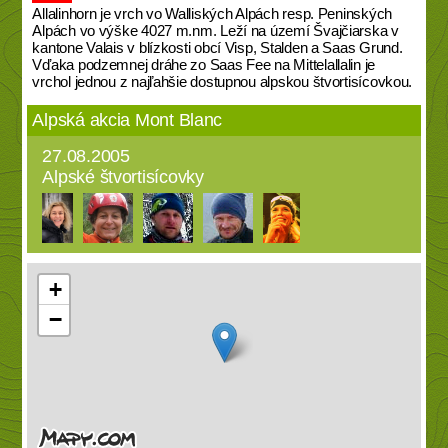
Allalinhorn je vrch vo Walliských Alpách resp. Peninských
Alpách vo výške 4027 m.nm. Leží na území Švajčiarska v
kantone Valais v blízkosti obcí Visp, Stalden a Saas Grund.
Vďaka podzemnej dráhe zo Saas Fee na Mittelallalin je
vrchol jednou z najľahšie dostupnou alpskou štvortisícovkou.
Alpská akcia Mont Blanc
27.08.2005
Alpské štvortisícovky
+
−