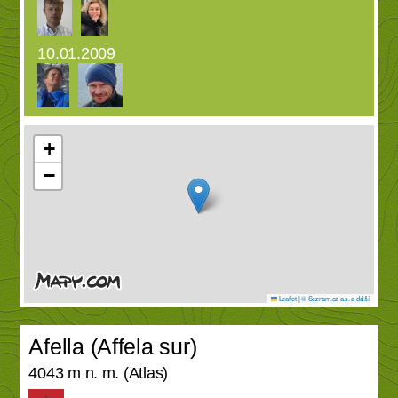
10.01.2009
+
−
Leaflet
|
© Seznam.cz a.s. a další
Afella (Affela sur)
4043 m n. m. (Atlas)