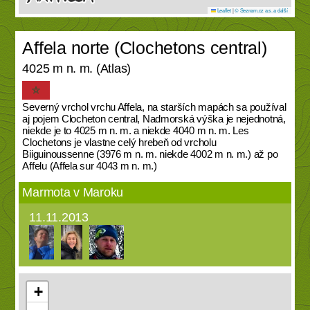
Leaflet
|
© Seznam.cz a.s. a další
Affela norte (Clochetons central)
4025 m n. m. (Atlas)
Severný vrchol vrchu Affela, na starších mapách sa používal
aj pojem Clocheton central, Nadmorská výška je nejednotná,
niekde je to 4025 m n. m. a niekde 4040 m n. m. Les
Clochetons je vlastne celý hrebeň od vrcholu
Biiguinoussenne (3976 m n. m. niekde 4002 m n. m.) až po
Affelu (Affela sur 4043 m n. m.)
Marmota v Maroku
11.11.2013
+