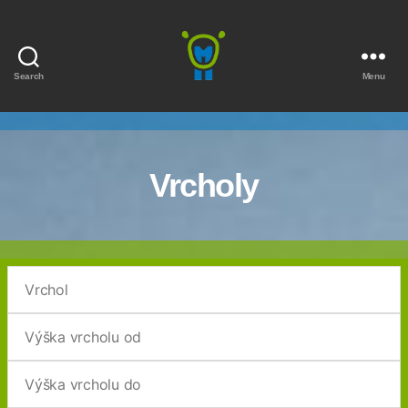
Search
Menu
Marmota
Vrcholy