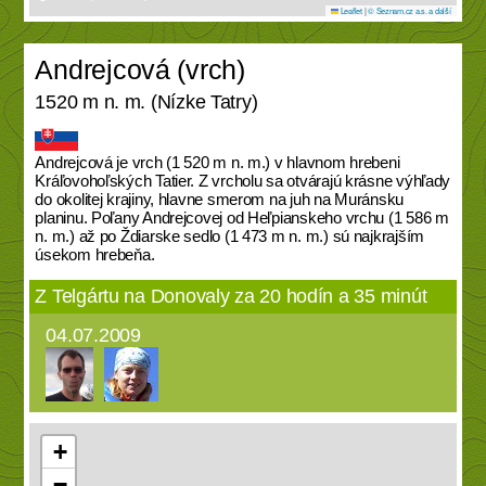
Leaflet
|
© Seznam.cz a.s. a další
Andrejcová (vrch)
1520 m n. m. (Nízke Tatry)
Andrejcová je vrch (1 520 m n. m.) v hlavnom hrebeni
Kráľovohoľských Tatier. Z vrcholu sa otvárajú krásne výhľady
do okolitej krajiny, hlavne smerom na juh na Muránsku
planinu. Poľany Andrejcovej od Heľpianskeho vrchu (1 586 m
n. m.) až po Ždiarske sedlo (1 473 m n. m.) sú najkrajším
úsekom hrebeňa.
Z Telgártu na Donovaly za 20 hodín a 35 minút
04.07.2009
+
−