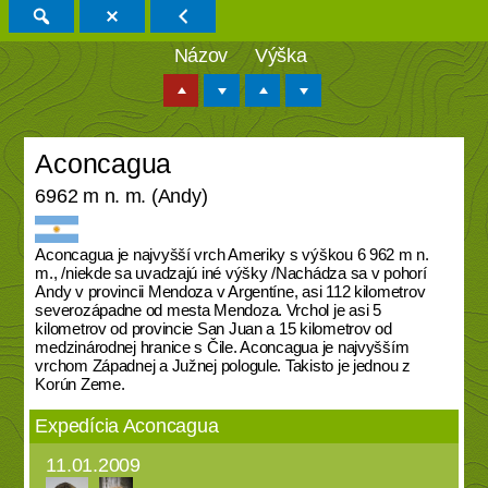
Názov
Výška
Aconcagua
6962 m n. m. (Andy)
Aconcagua je najvyšší vrch Ameriky s výškou 6 962 m n.
m., /niekde sa uvadzajú iné výšky /Nachádza sa v pohorí
Andy v provincii Mendoza v Argentíne, asi 112 kilometrov
severozápadne od mesta Mendoza. Vrchol je asi 5
kilometrov od provincie San Juan a 15 kilometrov od
medzinárodnej hranice s Čile. Aconcagua je najvyšším
vrchom Západnej a Južnej pologule. Takisto je jednou z
Korún Zeme.
Expedícia Aconcagua
11.01.2009