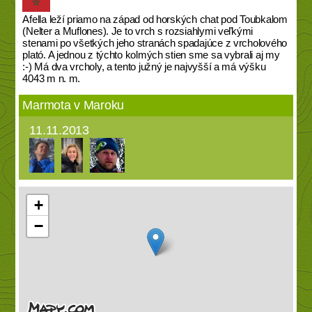
Afella leží priamo na západ od horských chat pod Toubkalom
(Nelter a Muflones). Je to vrch s rozsiahlymi veľkými
stenami po všetkých jeho stranách spadajúce z vrcholového
plató. A jednou z týchto kolmých stien sme sa vybrali aj my
:-) Má dva vrcholy, a tento južný je najvyšší a má výšku
4043 m n. m.
Marmota v Maroku
11.11.2013
+
−