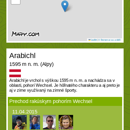
Leaflet
|
© Seznam.cz a.s. a další
Arabichl
1595 m n. m. (Alpy)
Arabichl je vrchol s výškou 1595 m n. m. a nachádza sa v
oblasti, pohorí Wechsel. Je hôľnatého charakteru a aj preto je
aj v zime využívaný na zimné športy.
Prechod rakúskym pohorím Wechsel
11.04.2015