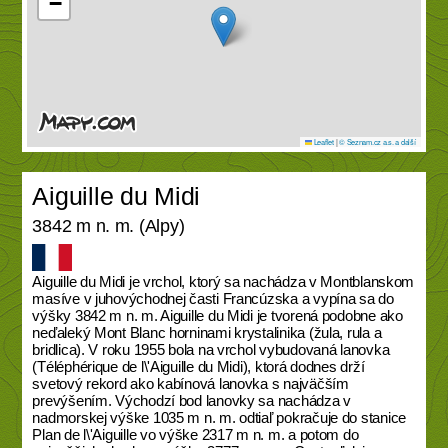
−
Leaflet
|
© Seznam.cz a.s. a další
Aiguille du Midi
3842 m n. m. (Alpy)
Aiguille du Midi je vrchol, ktorý sa nachádza v Montblanskom
masíve v juhovýchodnej časti Francúzska a vypína sa do
výšky 3842 m n. m. Aiguille du Midi je tvorená podobne ako
neďaleký Mont Blanc horninami krystalinika (žula, rula a
bridlica). V roku 1955 bola na vrchol vybudovaná lanovka
(Téléphérique de l\'Aiguille du Midi), ktorá dodnes drží
svetový rekord ako kabínová lanovka s najväčším
prevýšením. Východzí bod lanovky sa nachádza v
nadmorskej výške 1035 m n. m. odtiaľ pokračuje do stanice
Plan de l\'Aiguille vo výške 2317 m n. m. a potom do