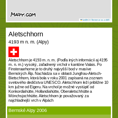
Leaflet
|
© Seznam.cz a.s. a další
Aletschhorn
4193 m n. m. (Alpy)
Aletschhorn je 4193 m. n. m. (Podľa iných informácií aj 4195
m. n. m.) vysoký, zaľadnený vrchol v kantóne Valais. Po
Finsteraarhorne je to druhý najvyšší bod v masíve
Bernských Álp. Nachádza sa v oblasti Jungfrau-Aletsch-
Bietschhorn, ktorá bola v roku 2001 zapísaná na zoznam
svetového dedičstva UNESCO. Aletschhorn leží približne 10
km južne od Eigeru. Na vrchol je možné vystúpiť od
Konkordiahütte, Hollandiahütte, Oberaletschhütte a
Mönchsjochhütte. Aletschhorn je považovaný za
najchladnejší vrch v Alpách
Bernské Alpy 2006