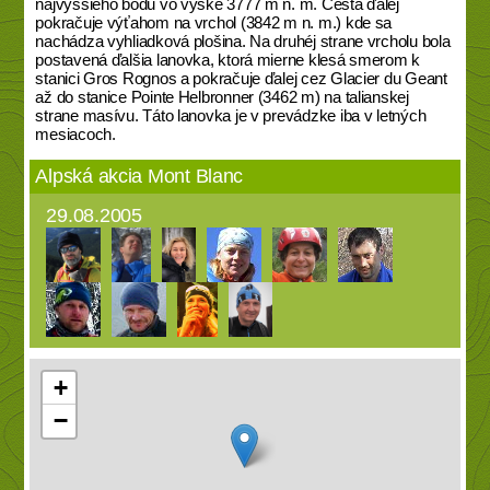
najvyššieho bodu vo výške 3777 m n. m. Cesta ďalej
pokračuje výťahom na vrchol (3842 m n. m.) kde sa
nachádza vyhliadková plošina. Na druhéj strane vrcholu bola
postavená ďalšia lanovka, ktorá mierne klesá smerom k
stanici Gros Rognos a pokračuje ďalej cez Glacier du Geant
až do stanice Pointe Helbronner (3462 m) na talianskej
strane masívu. Táto lanovka je v prevádzke iba v letných
mesiacoch.
Alpská akcia Mont Blanc
29.08.2005
+
−