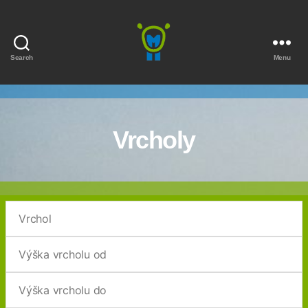
Search
Menu
Marmota
Vrcholy