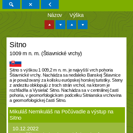
Názov
Výška
Sitno
1009 m n. m. (Štiavnické vrchy)
Sitno s výškou 1 009,2 m n. m. je najvyšší vrch pohoria
Štiavnické vrchy. Nachádza sa neďaleko Banskej Štiavnice
a je považovaný za kolísku európskej horskej turistiky. Steny
z andezitu obklopujú z troch strán vrchol, na ktorom je
rozhľadňa a Vysielač Sitno. Nachádza sa v centrálnej časti
pohoria, v geomorfologickom podcelku Sitnianska vrchovina
a geomorfologickej časti Sitno.
Mikuláš Nemikuláš na Počúvadle a výstup na
Sitno
10.12.2022