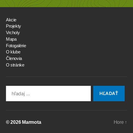
Akcie
Projekty
Vrcholy
Mapa
Fotogalérie
O klube
Členovia
O stránke
Search
for:
© 2026
Marmota
Hore
↑