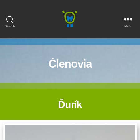
Search
Menu
Marmota
Členovia
Ďurík