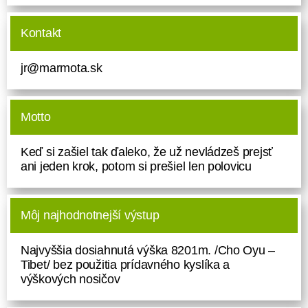
Kontakt
jr@marmota.sk
Motto
Keď si zašiel tak ďaleko, že už nevládzeš prejsť
ani jeden krok, potom si prešiel len polovicu
Môj najhodnotnejší výstup
Najvyššia dosiahnutá výška 8201m. /Cho Oyu –
Tibet/ bez použitia prídavného kyslíka a
výškových nosičov