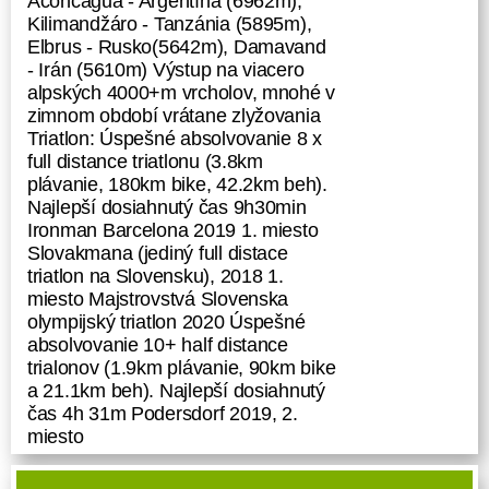
Aconcagua - Argentína (6962m),
Kilimandžáro - Tanzánia (5895m),
Elbrus - Rusko(5642m), Damavand
- Irán (5610m) Výstup na viacero
alpských 4000+m vrcholov, mnohé v
zimnom období vrátane zlyžovania
Triatlon: Úspešné absolvovanie 8 x
full distance triatlonu (3.8km
plávanie, 180km bike, 42.2km beh).
Najlepší dosiahnutý čas 9h30min
Ironman Barcelona 2019 1. miesto
Slovakmana (jediný full distace
triatlon na Slovensku), 2018 1.
miesto Majstrovstvá Slovenska
olympijský triatlon 2020 Úspešné
absolvovanie 10+ half distance
trialonov (1.9km plávanie, 90km bike
a 21.1km beh). Najlepší dosiahnutý
čas 4h 31m Podersdorf 2019, 2.
miesto