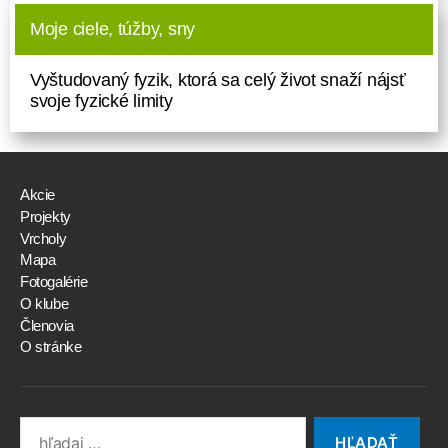
Moje ciele, túžby, sny
Vyštudovaný fyzik, ktorá sa celý život snaží nájsť
svoje fyzické limity
Akcie
Projekty
Vrcholy
Mapa
Fotogalérie
O klube
Členovia
O stránke
Search
for: