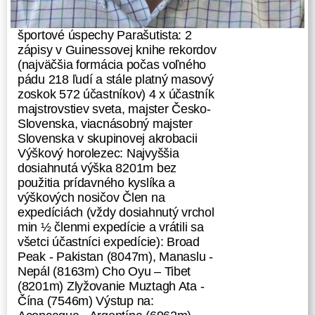
športové úspechy Parašutista: 2
zápisy v Guinessovej knihe rekordov
(najväčšia formácia počas voľného
pádu 218 ľudí a stále platný masový
zoskok 572 účastníkov) 4 x účastník
majstrovstiev sveta, majster Česko-
Slovenska, viacnásobný majster
Slovenska v skupinovej akrobacii
Výškový horolezec: Najvyššia
dosiahnutá výška 8201m bez
použitia prídavného kyslíka a
výškových nosičov Člen na
expedíciách (vždy dosiahnutý vrchol
min ½ členmi expedície a vrátili sa
všetci účastníci expedície): Broad
Peak - Pakistan (8047m), Manaslu -
Nepál (8163m) Cho Oyu – Tibet
(8201m) Zlyžovanie Muztagh Ata -
Čína (7546m) Výstup na: