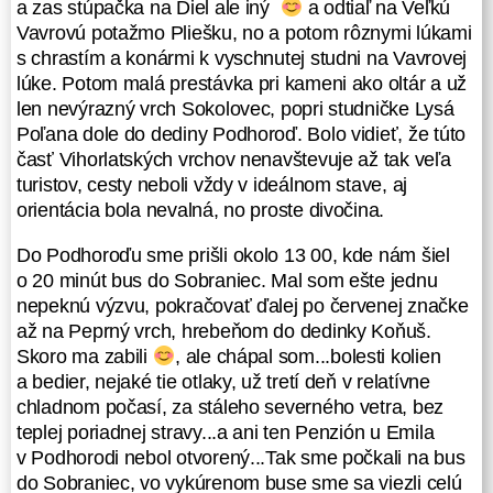
821 m n. m., prechádzajúc
a zas stúpačka na Diel ale iný
a odtiaľ na Veľkú
zaujímavou lokalitou Kyjovský
Vavrovú potažmo Pliešku, no a potom rôznymi lúkami
prales, ktorý je Národnou prírodnou
s chrastím a konármi k vyschnutej studni na Vavrovej
rezerváciou chrániacou aj 250-ročné
lúke. Potom malá prestávka pri kameni ako oltár a už
buky a iné listnaté stromy. Klesajúc
len nevýrazný vrch Sokolovec, popri studničke Lysá
z Kyjova sme sa ocitli pri hrobe
Poľana dole do dediny Podhoroď. Bolo vidieť, že túto
partizána Ihnata Bielorusova (ako
časť Vihorlatských vrchov nenavštevuje až tak veľa
pamiatka na veliteľa partizánskej
turistov, cesty neboli vždy v ideálnom stave, aj
skupiny pôsobiacej v tejto oblasti
orientácia bola nevalná, no proste divočina.
počas Slovenského národného
Do Podhoroďu sme prišli okolo 13 00, kde nám šiel
povstania a druhej svetovej vojny).
o 20 minút bus do Sobraniec. Mal som ešte jednu
Neskôr nás cesta priviedla, resp.
nepeknú výzvu, pokračovať ďalej po červenej značke
troška zviedla na lúčku
až na Peprný vrch, hrebeňom do dedinky Koňuš.
s fotopasacou a blízkym posedom.
Skoro ma zabili
, ale chápal som...bolesti kolien
Pripadalo mi to ako zvieracie javisko
a bedier, nejaké tie otlaky, už tretí deň v relatívne
pre poľovníkov v hľadisku. Potom
chladnom počasí, za stáleho severného vetra, bez
sme nastúpali na zalesnený vrch
teplej poriadnej stravy...a ani ten Penzión u Emila
Rozdielňa 785 m n. m., v
v Podhorodi nebol otvorený...Tak sme počkali na bus
zaujímavom hmlistom opare cez
do Sobraniec, vo vykúrenom buse sme sa viezli celú
ktoré sa snažilo predrať slniečko.