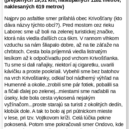
(prejdených 19,31 km, nastúpaných 1182 metrov,
batoh Ďuriho, ktorý sa rozhodol, že
naklesaných 619 metrov)
počasie nebude až také ničivé
a neberie stan. Prázdne miesto
Najprv po asfaltke smer priľahlá obec Krivošťany (kto
v batohu tak vyplnil 12timi
dáva názvy týchto obcí?). Pred mostom cez rieku
plechovkami Plzne
. Našťastie
Laborec sme už boli na zelenej turistickej značke,
sme mali spacie kupé len pre nás
ktorá nás viedla ďalších cca 6km. V rannom vlhkom
štyroh a tak sme si zrobili pojazdný
vzduchu sa nám šliapalo dobre, až na tie záťaže na
bar...niečo vypili z „Ďuriho stanu“ a
chrbtoch. Cesta bola príjemná viedla listnatým
nejakej chriapky a niečo po 01 00
lesíkom až k odpočívadlu pod vrchom Krivošťianka.
sme zaľahli do postieľok. Keďže
Tu sme si dali raňajky, niektorí aj cigaretku, uvarili
bola výluka na trati, tak sme neprišli
kávičku a proste pookriali. Vybehli sme bez batohov
vlakom priamo do Strážskeho, ale v
na vrch Krivoštianky, odkiaľ bol nádherný výhľad na
Bánovciach nad Ondavou, pred
Humenné a okolie..zrobili sme pár fotiek, pobalili sa
šiestou hodinou rannou nás
a fičali ďalej po zelenej...miestami sme naďabili na
dežurnyj zobudil, vypili sme kávičku
úseky, kde bola cesta vykosená nejakým
a vystúpili do pripravených
vyžínačom...proste starajú sa turisti z okolitých dedín,
autobusov, náhradnou dopravou
klobúk dole. A tak to bolo aj pri pútnickom mieste
smerujúcou až do Humenného.
v lese, pri tzv. Vojtkovom kríži. Celá lúčka pekne
pokosená. Potom sme pokračovali smer Ondovo, kde
Najprv Michalovce a potom