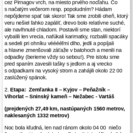
cez Pirnagov vrch, na miesto prvého nocľahu. Čo
z okolitých dedín, klobúk dole. A tak
s načatým večerom resp. popoludním? Hádam
to bolo aj pri pútnickom mieste
nepôjdeme spať tak skoro! Tak sme zrobili oheň, ktorý
v lese, pri tzv. Vojtkovom kríži. Celá
veru nešiel ľahko zapáliť, drevo bolo relatívne suché,
lúčka pekne pokosená. Potom sme
ale navlhnuté chladom. Postavili sme stan, niektorí
pokračovali smer Ondovo, kde sa
vybalili len vrecia, nafúkali karimatky, rozbalili spacáky
nachádza prameň a pripája sa
a sedeli pri ohníku vééééľmi dlho, jedli a popíjali
červená TZ. Odtiaľ smer Veľká
a hlavne zmenšovali záťaže v batohoch a menili na
Dubová, kde zelenú značku na
odpadky (berieme vždy so sebou!). Pre istotu sme
našej trase vystriedala značka
pred spaním zavesili tašky s jedlom a aj vrecko
modrá. Neskôr sme došli
s odpadkami na vysoký strom a zahájili okolo 22 00
k zaujímavému miestu, Chlmecká
zaslúžený spánok.
skalka, ktorá je prírodnou
rezerváciou pretože sa tu
2.
Etapa: Zemľanka II – Kyjov – Peňažník –
nachádzajú stepné vápnomilné
Vihorlat – Sninský kameň – Nežabec - Vartáš
spoločenstvá s masovým výskytom
endemitu ponikleca veľkokvetého a
(prejdených 27,49 km, nastúpaných 1560 metrov,
veternice lesnej. Na vrchole Chlmu
naklesaných 1332 metrov)
sme zvažovali, čí sa vydáme
pôvodne plánovanou trasou, ktorá
Noc bola kľudná, len nad ránom okolo 04 00 niečo
vynecháva dedinku Porúbka, alebo