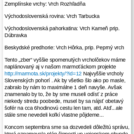
Zemplínske vrchy: Vrch Rozhľadňa
Beskydské predhorie: Vrch Hôrka,
prip. Peprný vrch
Východoslovenská rovina: Vrch Tarbucka
Tento „zber“ vyššie spomenutých
Východoslovenská pahorkatina: Vrch Kameň prip.
vrcholčekov máme naplánovaný aj v
Dúbravka
našom marmoťáckom projekte
http://marmota.sk/projekty/?id=12
Beskydské predhorie: Vrch Hôrka, prip. Peprný vrch
Najvyššie vrcholy Slovenských
pohorí . Ak by všetko šlo ako po
Tento „zber“ vyššie spomenutých vrcholčekov máme
masle, zabralo by nám to
naplánovaný aj v našom marmoťáckom projekte
maximálne 1 deň navyše. Avšak
http://marmota.sk/projekty/?id=12
Najvyššie vrcholy
znamenalo by to, že by sme museli
Slovenských pohorí . Ak by všetko šlo ako po masle,
odísť z práce niekedy stredu
zabralo by nám to maximálne 1 deň navyše. Avšak
poobede, musel by sa nájsť obetavý
znamenalo by to, že by sme museli odísť z práce
šofér na cca 6hodinovú cestu len
niekedy stredu poobede, musel by sa nájsť obetavý
tam, atd. Atď...ale stále sme
šofér na cca 6hodinovú cestu len tam, atd. Atď...ale
nevedeli koľkí vlastne pôjdeme...
stále sme nevedeli koľkí vlastne pôjdeme...
Koncom septembra sme sa
Koncom septembra sme sa dozvedeli dôležitú správu,
dozvedeli dôležitú správu, ktorá