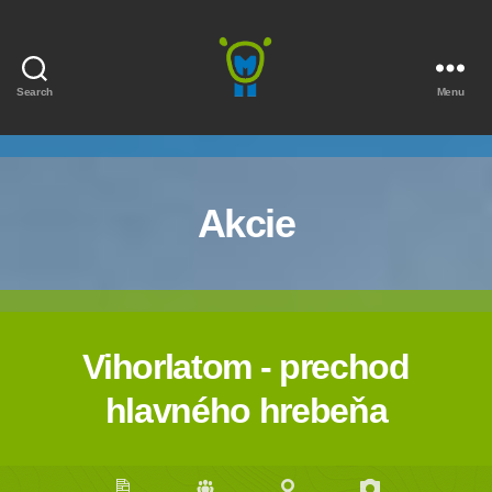
Search
Menu
Marmota
Akcie
Vihorlatom - prechod
hlavného hrebeňa