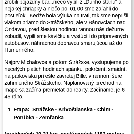
zrobili pojazdný bar...niečo vypili z „Ďuriho stanu“ a
km, po hrebeni bez nutnosti zísť do
nejakej chriapky a niečo po 01 00 sme zaľahli do
civilizácie, pekne rozložiť etapy
postieľok. Keďže bola výluka na trati, tak sme neprišli
podľa výškových metrov...tak to
vlakom priamo do Strážskeho, ale v Bánovciach nad
nebolo veru na prvý šup
...ale
Ondavou, pred šiestou hodinou rannou nás dežurnyj
myslím, že sa zadarilo.
zobudil, vypili sme kávičku a vystúpili do pripravených
autobusov, náhradnou dopravou smerujúcou až do
Nočný vlak do Bánoviec nad
Humenného.
Ondavou a odtiaľ náhradnou
autobusovou dopravou do
Najprv Michalovce a potom Strážske, vystupujeme po
Strážskeho:
necelých piatich hodinách spánku, pokrčení, smädní,
na parkovisku pri ešte zavretej Bille, v rannom šere
Všetko začalo vo štvrtok večer.
zahmleného Strážskeho. Naplánovaný prechod na
Okolo 21 30 sme sa stretli na
mape sa začína premietať do reality. Začíname, je 6
hlavnej stanici v Bratislave, Dancu
45 ráno.
a mňa doviezol Mirko a onedlho
prišli peškom rozosmiati Martin
Etapa: Strážske - Krivoštianska - Chlm -
s Ďurim...mali čas, tak si sadli na
nejaké pivečká. Všetci sme mali
Porúbka - Zemľanka
„pekne“ nabalené veľké ťažké
batohy...hmotnostne vyčnieval 25kg