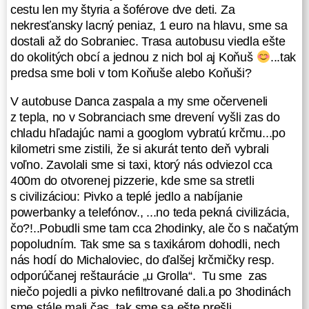
cestu len my štyria a šoférove dve deti. Za
Cesta bola krásna, mäkučká,
nekresťansky lacný peniaz, 1 euro na hlavu, sme sa
vystlaná lístím, oficiálne neznačená,
dostali až do Sobraniec. Trasa autobusu viedla ešte
ale predsalen značená neznámou
do okolitých obcí a jednou z nich bol aj Koňuš
...tak
červeno bielou značkou. Tá nás
predsa sme boli v tom Koňuše alebo Koňuši?
doviedla k nádhernému skalnatému
vrchu resp. dvom, ktorého
V autobuse Danca zaspala a my sme očerveneli
andezitové bralá sa javili ako
z tepla, no v Sobranciach sme drevení vyšli zas do
vystavané hradby starobylého
chladu hľadajúc nami a googlom vybratú krčmu...po
hradu. Veľký a Malý Peňažník. Na
kilometri sme zistili, že si akurát tento deň vybrali
mape je zobrazený len Malý
voľno. Zavolali sme si taxi, ktorý nás odviezol cca
Peňažník 738 m n. m. Odtiaľ sme
400m do otvorenej pizzerie, kde sme sa stretli
klesli do sedla, cez ktoré viedla
s civilizáciou: Pivko a teplé jedlo a nabíjanie
autocesta a odtiaľ to bolo takmer
powerbanky a telefónov., ...no teda pekná civilizácia,
380 výškových metrov stúpania na
čo?!..Pobudli sme tam cca 2hodinky, ale čo s načatým
úseku len 2,2 km na najvyšší vrch
popoludním. Tak sme sa s taxikárom dohodli, nech
Vihorlatských vrchov, Vihorlat 1071
nás hodí do Michaloviec, do ďalšej krčmičky resp.
m n. m. V mrholení a jemnom daždi,
odporúčanej reštaurácie „u Grolla“. Tu sme zas
v prudkom predvrcholovom stúpaní
niečo pojedli a pivko nefiltrované dali.a po 3hodinách
sme nakoniec vyšli na vrcholovú
sme stále mali čas, tak sme sa ešte prešli