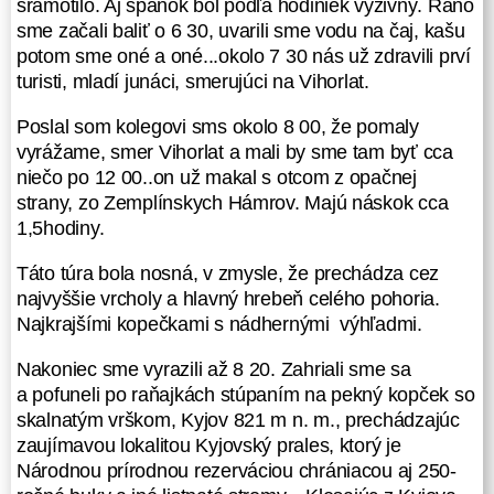
šramotilo. Aj spánok bol podľa hodiniek výživný. Ráno
sa necháme zlákať vidinou teplého
sme začali baliť o 6 30, uvarili sme vodu na čaj, kašu
neskoršieho obeda a čapovaného
potom sme oné a oné...okolo 7 30 nás už zdravili prví
pivka v krčmičke v Porúbke. Tak
turisti, mladí junáci, smerujúci na Vihorlat.
sme zišli do dediny. V Porúbke, na
miestnom úrade sme sa popýtali,
Poslal som kolegovi sms okolo 8 00, že pomaly
kde sa môžeme najesť a odpoveď,
vyrážame, smer Vihorlat a mali by sme tam byť cca
že tu nikde až v susednej
niečo po 12 00..on už makal s otcom z opačnej
dedine...hmm, smola. Prechádzajúc
strany, zo Zemplínskych Hámrov. Majú náskok cca
dedinou sme zaznamenali aj
1,5hodiny.
pálenicu firmy BVD, ktorá robí
Táto túra bola nosná, v zmysle, že prechádza cez
kvalitné destiláty, ale ani tam nik
najvyššie vrcholy a hlavný hrebeň celého pohoria.
nebol...tak nám neostávalo nič iné,
Najkrajšími kopečkami s nádhernými výhľadmi.
iba sa prudkým stúpaním za
dedinou, pri kríži a súčasne pri
Nakoniec sme vyrazili až 8 20. Zahriali sme sa
pravoslávnej ikone zastaviť a dať si
a pofuneli po raňajkách stúpaním na pekný kopček so
suchý obed a pivko z našich zásob.
skalnatým vrškom, Kyjov 821 m n. m., prechádzajúc
Pokračovali sme po asfaltovej ceste
zaujímavou lokalitou Kyjovský prales, ktorý je
a stihli ešte nabrať zo studničky
Národnou prírodnou rezerváciou chrániacou aj 250-
„Nad Porúbkou“ plné fľaše čerstvej