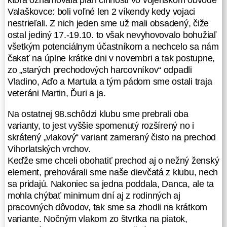
ktorá oznamovala plán činnosti vo vojenskom obvode
oznamovala plán činnosti vo
Valaškovce: boli voľné len 2 víkendy kedy vojaci
vojenskom obvode Valaškovce: boli
nestrieľali. Z nich jeden sme už mali obsadený, čiže
voľné len 2 víkendy kedy vojaci
ostal jediný 17.-19.10. to však nevyhovovalo bohužiaľ
nestrieľali. Z nich jeden sme už mali
všetkým potenciálnym účastníkom a nechcelo sa nám
obsadený, čiže ostal jediný
čakať na úplne krátke dni v novembri a tak postupne,
17.-19.10. to však nevyhovovalo
zo „starých prechodových harcovníkov“ odpadli
bohužiaľ všetkým potenciálnym
Vladino, Aďo a Martula a tým pádom sme ostali traja
účastníkom a nechcelo sa nám
veteráni Martin, Ďuri a ja.
čakať na úplne krátke dni
Na ostatnej 98.schôdzi klubu sme prebrali oba
v novembri a tak postupne, zo
varianty, to jest vyššie spomenutý rozšírený no i
„starých prechodových harcovníkov“
skrátený „vlakový“ variant zameraný čisto na prechod
odpadli Vladino, Aďo a Martula
Vihorlatských vrchov.
a tým pádom sme ostali traja
Keďže sme chceli obohatiť prechod aj o nežný ženský
veteráni Martin, Ďuri a ja.
element, prehovárali sme naše dievčatá z klubu, nech
Na ostatnej 98.schôdzi klubu sme
sa pridajú. Nakoniec sa jedna poddala, Danca, ale ta
prebrali oba varianty, to jest vyššie
mohla chýbať minimum dní aj z rodinných aj
spomenutý rozšírený no i skrátený
pracovných dôvodov, tak sme sa zhodli na krátkom
„vlakový“ variant zameraný čisto na
variante. Nočným vlakom zo štvrtka na piatok,