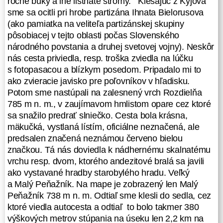
ročné buky a iné listnaté stromy. Klesajúc z Kyjova
vody. Po pár desiatkoch metrov sme
sme sa ocitli pri hrobe partizána Ihnata Bielorusova
odbočili zo značkovaného chodníka
(ako pamiatka na veliteľa partizánskej skupiny
smerom k vojenskému obvodu
pôsobiacej v tejto oblasti počas Slovenského
Valaškovce. V tejto neznačkovej
národného povstania a druhej svetovej vojny). Neskôr
zóne sme zotrvali až do
nás cesta priviedla, resp. troška zviedla na lúčku
nasledujúceho poludnia. Cesta však
s fotopasacou a blízkym posedom. Pripadalo mi to
bola jasná a doviedla nás k prvej
ako zvieracie javisko pre poľovníkov v hľadisku.
zemľanke, na hranicu vojenského
Potom sme nastúpali na zalesnený vrch Rozdielňa
obvodu. Zemľanka bola útulná, aj
785 m n. m., v zaujímavom hmlistom opare cez ktoré
posedenie pri nej, dokonca
sa snažilo predrať slniečko. Cesta bola krásna,
studnička. Chvíľu sme zvažovali, či
mäkučká, vystlaná lístím, oficiálne neznačená, ale
neostať, ale čas sme mali výborný
predsalen značená neznámou červeno bielou
niečo po 14 00 bolo, tak sme
značkou. Tá nás doviedla k nádhernému skalnatému
takmer hodinku posedeli, pojedli čo
vrchu resp. dvom, ktorého andezitové bralá sa javili
to a rozhodli sme sa vyraziť ešte cca
ako vystavané hradby starobylého hradu. Veľký
2km smerom k zemľanke č.2, ktorá
a Malý Peňažník. Na mape je zobrazený len Malý
sa nachádza už vo vojenskom
Peňažník 738 m n. m. Odtiaľ sme klesli do sedla, cez
priestore. Rozhodli sme sa aj preto,
ktoré viedla autocesta a odtiaľ to bolo takmer 380
lebo sme dúfali, že keď od polnoci
výškových metrov stúpania na úseku len 2,2 km na
strielať nebudú (podľa plánu) tak už