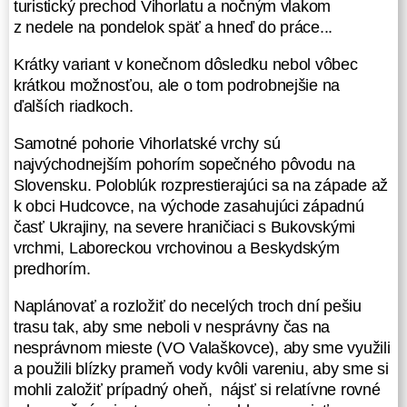
prechod Vihorlatských vrchov.
turistický prechod Vihorlatu a nočným vlakom
Keďže sme chceli obohatiť prechod
z nedele na pondelok späť a hneď do práce...
aj o nežný ženský element,
Krátky variant v konečnom dôsledku nebol vôbec
prehovárali sme naše dievčatá
krátkou možnosťou, ale o tom podrobnejšie na
z klubu, nech sa pridajú. Nakoniec
ďalších riadkoch.
sa jedna poddala, Danca, ale ta
mohla chýbať minimum dní aj
Samotné pohorie Vihorlatské vrchy sú
z rodinných aj pracovných dôvodov,
najvýchodnejším pohorím sopečného pôvodu na
tak sme sa zhodli na krátkom
Slovensku. Poloblúk rozprestierajúci sa na západe až
variante. Nočným vlakom zo štvrtka
k obci Hudcovce, na východe zasahujúci západnú
na piatok, turistický prechod
časť Ukrajiny, na severe hraničiaci s Bukovskými
Vihorlatu a nočným vlakom z nedele
vrchmi, Laboreckou vrchovinou a Beskydským
na pondelok späť a hneď do práce...
predhorím.
Krátky variant v konečnom dôsledku
Naplánovať a rozložiť do necelých troch dní pešiu
nebol vôbec krátkou možnosťou, ale
trasu tak, aby sme neboli v nesprávny čas na
o tom podrobnejšie na ďalších
nesprávnom mieste (VO Valaškovce), aby sme využili
riadkoch.
a použili blízky prameň vody kvôli vareniu, aby sme si
mohli založiť prípadný oheň, nájsť si relatívne rovné
Samotné pohorie Vihorlatské vrchy