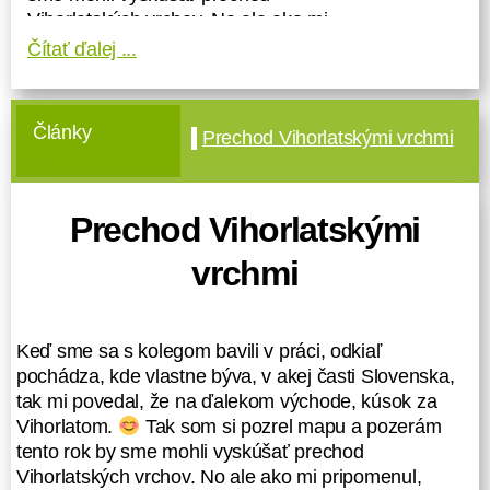
Vihorlatských vrchov. No ale ako mi
pripomenul, problém môže byť s
Čítať ďalej ...
vojenským obvodom Valaškovce,
ktorého územie zasahuje do
hlavných a najvyšších partií pohoria.
Články
Prechod Vihorlatskými vrchmi
Tu v podstate stále prebiehajú
manévre a cvičné streľby a až
mesiac pred uskutočnením
prechodu budeme vedieť podľa
Prechod Vihorlatskými
Plánu výcviku na území vojenských
vrchmi
obvodov (na stránke ministerstva
obrany SR, konkrétne
https://www.mod.gov.sk/harmonogra
m-vojenskych-cviceni-na-uzemi-
Keď sme sa s kolegom bavili v práci, odkiaľ
vojenskych-obvodov/
), či vôbec a
pochádza, kde vlastne býva, v akej časti Slovenska,
kedy môžeme ísť na samotný
tak mi povedal, že na ďalekom východe, kúsok za
prechod.
Vihorlatom.
Tak som si pozrel mapu a pozerám
tento rok by sme mohli vyskúšať prechod
Keďže sa Vihorlatské pohorie
Vihorlatských vrchov. No ale ako mi pripomenul,