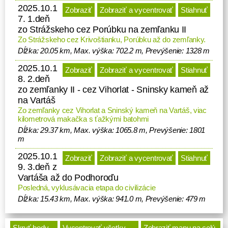
2025.10.1
nepeknú výzvu, pokračovať ďalej po
Zobraziť
Zobraziť a vycentrovať
Stiahnuť
7. 1.deň
červenej značke až na Peprný vrch,
zo Strážskeho cez Porúbku na zemľanku II
hrebeňom do dedinky Koňuš. Skoro
Zo Strážskeho cez Krivoštianku, Porúbku až do zemľanky.
ma zabili
, ale chápal
Dĺžka: 20.05 km, Max. výška: 702.2 m, Prevýšenie: 1328 m
som...bolesti kolien a bedier, nejaké
tie otlaky, už tretí deň v relatívne
2025.10.1
Zobraziť
Zobraziť a vycentrovať
Stiahnuť
chladnom počasí, za stáleho
8. 2.deň
zo zemľanky II - cez Vihorlat - Sninsky kameň až
severného vetra, bez teplej
na Vartáš
poriadnej stravy...a ani ten Penzión
Zo zemľanky cez Vihorlat a Sninský kameň na Vartáš, viac
u Emila v Podhorodi nebol
kilometrová makačka s ťažkými batohmi
otvorený...Tak sme počkali na bus
Dĺžka: 29.37 km, Max. výška: 1065.8 m, Prevýšenie: 1801
do Sobraniec, vo vykúrenom buse
m
sme sa viezli celú cestu len my
2025.10.1
Zobraziť
Zobraziť a vycentrovať
Stiahnuť
štyria a šoférove dve deti. Za
9. 3.deň z
nekresťansky lacný peniaz, 1 euro
Vartáša až do Podhoroďu
na hlavu, sme sa dostali až do
Posledná, vyklusávacia etapa do civilizácie
Sobraniec. Trasa autobusu viedla
Dĺžka: 15.43 km, Max. výška: 941.0 m, Prevýšenie: 479 m
ešte do okolitých obcí a jednou
z nich bol aj Koňuš
...tak predsa
Skryť body
Vycentrovať všetky
Zobraziť mapu na celú