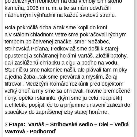
po železných rebríkoch na oba vrcholy Sninského
tašky s jedlom a aj vrecko
kameňa, 1006 m n. m. a tie sa nám odvďačili
s odpadkami na vysoký strom
nádhernými výhľadmi na každú svetovú stranu.
a zahájili okolo 22 00 zaslúžený
spánok.
Bola pokročilá doba a tak sme kopli do koní
a v stálom chladnom vetre sme pokračovali rýchlym
2.
Etapa: Zemľanka II – Kyjov –
tempom po červenej značke smer Nežabec,
Peňažník – Vihorlat – Sninský
Strihovská Poľana, Fedkov až sme došli k starej
kameň – Nežabec - Vartáš
opustenej a schátranej horárni Vartáš. Zložili batohy,
dali zaslúženú chriapku a cigu a poďho na vodu.
(prejdených 27,49 km,
Studničku sme nakoniec našli, ale plávali tam mloky
nastúpaných 1560 metrov,
a jedna žaba...tak sme prevárali a myslím, že aj
naklesaných 1332 metrov)
filtrovali. Medzitým Komáre rozkúrili pred objektom
Noc bola kľudná, len nad ránom
veľký oheň a my sme sa ohrievali, hlavne premočené
okolo 04 00 niečo šramotilo. Aj
nohy, opekali slaninku (kým sme ju celú neopiekli)
spánok bol podľa hodiniek výživný.
a chlebík, popíjali čo to a príjemne unavení zaliezli do
Ráno sme začali baliť o 6 30, uvarili
spacákov do zaprášenej izby starej horárne.
sme vodu na čaj, kašu potom sme
3.
Etapa: Vartáš – Strihovské sedlo – Diel – Veľká
oné a oné...okolo 7 30 nás už
Vavrová - Podhoroď
zdravili prví turisti, mladí junáci,