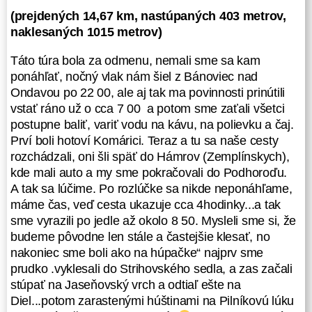
smerujúci na Vihorlat.
(prejdených 14,67 km, nastúpaných 403 metrov,
naklesaných 1015 metrov)
Poslal som kolegovi sms okolo 8 00,
že pomaly vyrážame, smer Vihorlat
Táto túra bola za odmenu, nemali sme sa kam
a mali by sme tam byť cca niečo po
ponáhľať, nočný vlak nám šiel z Bánoviec nad
12 00..on už makal s otcom
Ondavou po 22 00, ale aj tak ma povinnosti prinútili
z opačnej strany, zo Zemplínskych
vstať ráno už o cca 7 00 a potom sme zaťali všetci
Hámrov. Majú náskok cca
postupne baliť, variť vodu na kávu, na polievku a čaj.
1,5hodiny.
Prví boli hotoví Komárici. Teraz a tu sa naše cesty
rozchádzali, oni šli späť do Hámrov (Zemplínskych),
Táto túra bola nosná, v zmysle, že
kde mali auto a my sme pokračovali do Podhoroďu.
prechádza cez najvyššie vrcholy
A tak sa lúčime. Po rozlúčke sa nikde neponáhľame,
a hlavný hrebeň celého pohoria.
máme čas, veď cesta ukazuje cca 4hodinky...a tak
Najkrajšími kopečkami
sme vyrazili po jedle až okolo 8 50. Mysleli sme si, že
s nádhernými výhľadmi.
budeme pôvodne len stále a častejšie klesať, no
Nakoniec sme vyrazili až 8 20.
nakoniec sme boli ako na húpačke“ najprv sme
Zahriali sme sa a pofuneli po
prudko .vyklesali do Strihovského sedla, a zas začali
raňajkách stúpaním na pekný
stúpať na Jaseňovský vrch a odtiaľ ešte na
kopček so skalnatým vrškom, Kyjov
Diel...potom zarastenými húštinami na Pilníkovú lúku