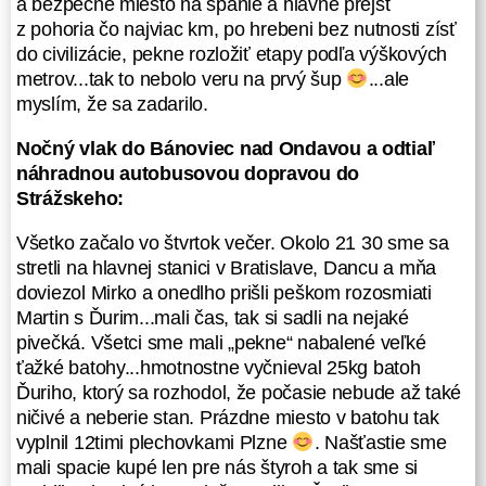
a bezpečné miesto na spanie a hlavne prejsť
sú najvýchodnejším pohorím
z pohoria čo najviac km, po hrebeni bez nutnosti zísť
sopečného pôvodu na Slovensku.
do civilizácie, pekne rozložiť etapy podľa výškových
Poloblúk rozprestierajúci sa na
metrov...tak to nebolo veru na prvý šup
...ale
západe až k obci Hudcovce, na
myslím, že sa zadarilo.
východe zasahujúci západnú časť
Ukrajiny, na severe hraničiaci
Nočný vlak do Bánoviec nad Ondavou a odtiaľ
s Bukovskými vrchmi, Laboreckou
náhradnou autobusovou dopravou do
vrchovinou a Beskydským
Strážskeho:
predhorím.
Všetko začalo vo štvrtok večer. Okolo 21 30 sme sa
Naplánovať a rozložiť do necelých
stretli na hlavnej stanici v Bratislave, Dancu a mňa
troch dní pešiu trasu tak, aby sme
doviezol Mirko a onedlho prišli peškom rozosmiati
neboli v nesprávny čas na
Martin s Ďurim...mali čas, tak si sadli na nejaké
nesprávnom mieste (VO
pivečká. Všetci sme mali „pekne“ nabalené veľké
Valaškovce), aby sme využili
ťažké batohy...hmotnostne vyčnieval 25kg batoh
a použili blízky prameň vody kvôli
Ďuriho, ktorý sa rozhodol, že počasie nebude až také
vareniu, aby sme si mohli založiť
ničivé a neberie stan. Prázdne miesto v batohu tak
prípadný oheň, nájsť si relatívne
vyplnil 12timi plechovkami Plzne
. Našťastie sme
rovné a bezpečné miesto na spanie
mali spacie kupé len pre nás štyroh a tak sme si
a hlavne prejsť z pohoria čo najviac