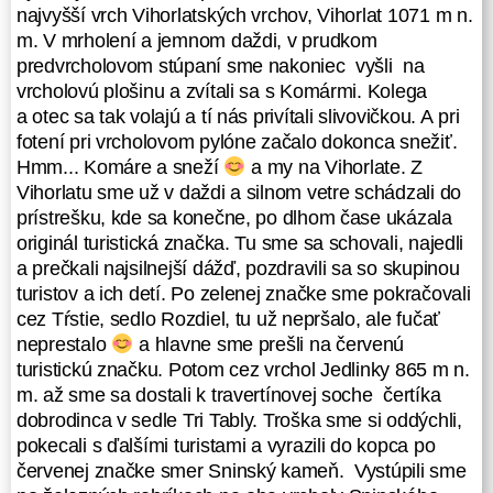
najvyšší vrch Vihorlatských vrchov, Vihorlat 1071 m n.
v týchto miestach nebudú, ale aj
m. V mrholení a jemnom daždi, v prudkom
preto, aby sme ušetrili čas
predvrcholovom stúpaní sme nakoniec vyšli na
z druhého dňa, ktorý vyzeral byť
vrcholovú plošinu a zvítali sa s Komármi. Kolega
o dosť náročný ako tento, piatkový.
a otec sa tak volajú a tí nás privítali slivovičkou. A pri
Nakoniec sme okolo 15 30 dorazili
fotení pri vrcholovom pylóne začalo dokonca snežiť.
cez Pirnagov vrch, na miesto prvého
Hmm... Komáre a sneží
a my na Vihorlate. Z
nocľahu. Čo s načatým večerom
Vihorlatu sme už v daždi a silnom vetre schádzali do
resp. popoludním? Hádam
prístrešku, kde sa konečne, po dlhom čase ukázala
nepôjdeme spať tak skoro! Tak sme
originál turistická značka. Tu sme sa schovali, najedli
zrobili oheň, ktorý veru nešiel ľahko
a prečkali najsilnejší dážď, pozdravili sa so skupinou
zapáliť, drevo bolo relatívne suché,
turistov a ich detí. Po zelenej značke sme pokračovali
ale navlhnuté chladom. Postavili
cez Tŕstie, sedlo Rozdiel, tu už nepršalo, ale fučať
sme stan, niektorí vybalili len vrecia,
neprestalo
a hlavne sme prešli na červenú
nafúkali karimatky, rozbalili spacáky
turistickú značku. Potom cez vrchol Jedlinky 865 m n.
a sedeli pri ohníku vééééľmi dlho,
m. až sme sa dostali k travertínovej soche čertíka
jedli a popíjali a hlavne zmenšovali
dobrodinca v sedle Tri Tably. Troška sme si oddýchli,
záťaže v batohoch a menili na
pokecali s ďalšími turistami a vyrazili do kopca po
odpadky (berieme vždy so sebou!).
červenej značke smer Sninský kameň. Vystúpili sme
Pre istotu sme pred spaním zavesili