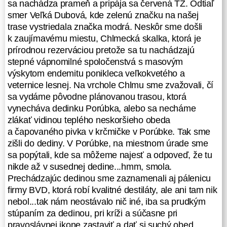
sa nachádza prameň a pripája sa červená TZ. Odtiaľ
Strážske, vystupujeme po necelých
smer Veľká Dubová, kde zelenú značku na našej
piatich hodinách spánku, pokrčení,
trase vystriedala značka modrá. Neskôr sme došli
smädní, na parkovisku pri ešte
k zaujímavému miestu, Chlmecká skalka, ktorá je
zavretej Bille, v rannom šere
prírodnou rezerváciou pretože sa tu nachádzajú
zahmleného Strážskeho.
stepné vápnomilné spoločenstvá s masovým
Naplánovaný prechod na mape sa
výskytom endemitu ponikleca veľkokvetého a
začína premietať do reality.
veternice lesnej. Na vrchole Chlmu sme zvažovali, čí
Začíname, je 6 45 ráno.
sa vydáme pôvodne plánovanou trasou, ktorá
vynecháva dedinku Porúbka, alebo sa necháme
Etapa: Strážske -
zlákať vidinou teplého neskoršieho obeda
Krivoštianska - Chlm -
a čapovaného pivka v krčmičke v Porúbke. Tak sme
Porúbka - Zemľanka
zišli do dediny. V Porúbke, na miestnom úrade sme
sa popýtali, kde sa môžeme najesť a odpoveď, že tu
nikde až v susednej dedine...hmm, smola.
(prejdených 19,31 km,
Prechádzajúc dedinou sme zaznamenali aj pálenicu
nastúpaných 1182 metrov,
firmy BVD, ktorá robí kvalitné destiláty, ale ani tam nik
naklesaných 619 metrov)
nebol...tak nám neostávalo nič iné, iba sa prudkým
stúpaním za dedinou, pri kríži a súčasne pri
Najprv po asfaltke smer priľahlá
pravoslávnej ikone zastaviť a dať si suchý obed
obec Krivošťany (kto dáva názvy