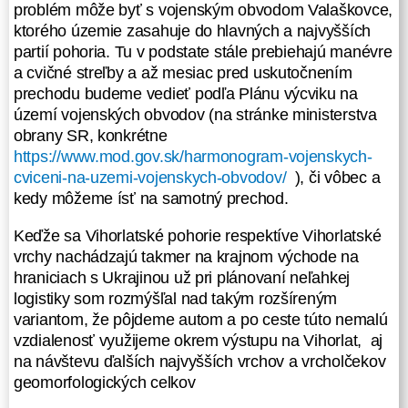
respektíve Vihorlatské vrchy
problém môže byť s vojenským obvodom Valaškovce,
nachádzajú takmer na krajnom
ktorého územie zasahuje do hlavných a najvyšších
východe na hraniciach s Ukrajinou
partií pohoria. Tu v podstate stále prebiehajú manévre
už pri plánovaní neľahkej logistiky
a cvičné streľby a až mesiac pred uskutočnením
som rozmýšľal nad takým
prechodu budeme vedieť podľa Plánu výcviku na
rozšíreným variantom, že pôjdeme
území vojenských obvodov (na stránke ministerstva
autom a po ceste túto nemalú
obrany SR, konkrétne
vzdialenosť využijeme okrem
https://www.mod.gov.sk/harmonogram-vojenskych-
výstupu na Vihorlat, aj na návštevu
cviceni-na-uzemi-vojenskych-obvodov/
), či vôbec a
ďalších najvyšších vrchov a
kedy môžeme ísť na samotný prechod.
vrcholčekov geomorfologických
celkov
Keďže sa Vihorlatské pohorie respektíve Vihorlatské
vrchy nachádzajú takmer na krajnom východe na
Zemplínske vrchy: Vrch Rozhľadňa
hraniciach s Ukrajinou už pri plánovaní neľahkej
logistiky som rozmýšľal nad takým rozšíreným
Východoslovenská rovina: Vrch
variantom, že pôjdeme autom a po ceste túto nemalú
Tarbucka
vzdialenosť využijeme okrem výstupu na Vihorlat, aj
na návštevu ďalších najvyšších vrchov a vrcholčekov
Východoslovenská pahorkatina:
geomorfologických celkov
Vrch Kameň prip. Dúbravka