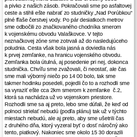
a pivko z našich zásob. Pokračovali sme po asfaltovej
týchto obcí?). Pred mostom cez
ceste a stihli ešte nabrať zo studničky „Nad Porúbkou“
rieku Laborec sme už boli na zelenej
plné fľaše čerstvej vody. Po pár desiatkoch metrov
turistickej značke, ktorá nás viedla
sme odbočili zo značkovaného chodníka smerom
ďalších cca 6km. V rannom vlhkom
k vojenskému obvodu Valaškovce. V tejto
vzduchu sa nám šliapalo dobre, až
neznačkovej zóne sme zotrvali až do nasledujúceho
na tie záťaže na chrbtoch. Cesta
poludnia. Cesta však bola jasná a doviedla nás
bola príjemná viedla listnatým
k prvej zemľanke, na hranicu vojenského obvodu.
lesíkom až k odpočívadlu pod
Zemľanka bola útulná, aj posedenie pri nej, dokonca
vrchom Krivošťianka. Tu sme si dali
studnička. Chvíľu sme zvažovali, či neostať, ale čas
raňajky, niektorí aj cigaretku, uvarili
sme mali výborný niečo po 14 00 bolo, tak sme
kávičku a proste pookriali. Vybehli
takmer hodinku posedeli, pojedli čo to a rozhodli sme
sme bez batohov na vrch
sa vyraziť ešte cca 2km smerom k zemľanke č.2,
Krivoštianky, odkiaľ bol nádherný
ktorá sa nachádza už vo vojenskom priestore.
výhľad na Humenné a okolie..zrobili
Rozhodli sme sa aj preto, lebo sme dúfali, že keď od
sme pár fotiek, pobalili sa a fičali
polnoci strielať nebudú (podľa plánu) tak už v týchto
ďalej po zelenej...miestami sme
miestach nebudú, ale aj preto, aby sme ušetrili čas
naďabili na úseky, kde bola cesta
z druhého dňa, ktorý vyzeral byť o dosť náročný ako
vykosená nejakým
tento, piatkový. Nakoniec sme okolo 15 30 dorazili
vyžínačom...proste starajú sa turisti