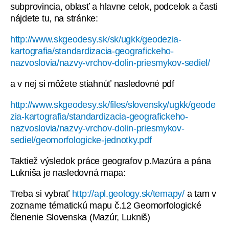
subprovincia, oblasť a hlavne celok, podcelok a časti
nájdete tu, na stránke:
http://www.skgeodesy.sk/sk/ugkk/geodezia-
kartografia/standardizacia-geografickeho-
nazvoslovia/nazvy-vrchov-dolin-priesmykov-sediel/
a v nej si môžete stiahnúť nasledovné pdf
http://www.skgeodesy.sk/files/slovensky/ugkk/geode
zia-kartografia/standardizacia-geografickeho-
nazvoslovia/nazvy-vrchov-dolin-priesmykov-
sediel/geomorfologicke-jednotky.pdf
Taktiež výsledok práce geografov p.Mazúra a pána
Lukniša je nasledovná mapa:
Treba si vybrať
http://apl.geology.sk/temapy/
a tam v
zozname tématickú mapu č.12 Geomorfologické
členenie Slovenska (Mazúr, Lukniš)