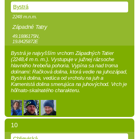
Bystrá
2248 m.n.m.
Západné Tatry
49.1886175N,
19.8425872E
Bystrá je najvyšším vrchom Západných Tatier
(2248,4 m n. m.). Vystupuje v južnej rázsoche
hlavného hrebeňa pohoria. Vypína sa nad troma
dolinami: Račková dolina, ktorá vedie na juhozápad,
Bystrá dolina, vedúca od vrcholu na juh a
Kamenistá dolina smerujúca na juhovýchod. Vrch je
hôľnato-skalnatého charakteru.
10
Chlieviská