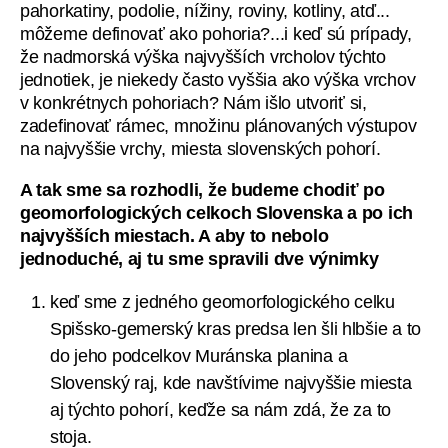
pahorkatiny, podolie, nížiny, roviny, kotliny, atď...
môžeme definovať ako pohoria?...i keď sú prípady,
že nadmorská výška najvyšších vrcholov týchto
jednotiek, je niekedy často vyššia ako výška vrchov
v konkrétnych pohoriach? Nám išlo utvoriť si,
zadefinovať rámec, množinu plánovaných výstupov
na najvyššie vrchy, miesta slovenských pohorí.
A tak sme sa rozhodli, že budeme chodiť po
geomorfologických celkoch Slovenska a po ich
najvyšších miestach. A aby to nebolo
jednoduché, aj tu sme spravili dve výnimky
keď sme z jedného geomorfologického celku
Spišsko-gemerský kras predsa len šli hlbšie a to
do jeho podcelkov Muránska planina a
Slovenský raj, kde navštívime najvyššie miesta
aj týchto pohorí, keďže sa nám zdá, že za to
stoja.