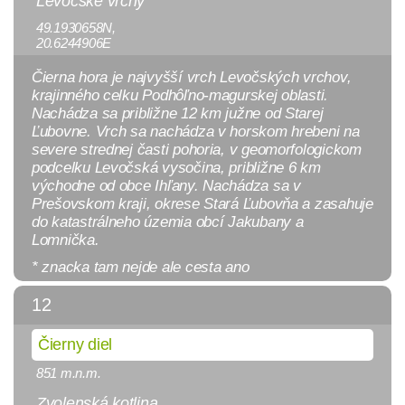
Levočské vrchy
49.1930658N,
20.6244906E
Čierna hora je najvyšší vrch Levočských vrchov,
krajinného celku Podhôľno-magurskej oblasti.
Nachádza sa približne 12 km južne od Starej
Ľubovne. Vrch sa nachádza v horskom hrebeni na
severe strednej časti pohoria, v geomorfologickom
podcelku Levočská vysočina, približne 6 km
východne od obce Ihľany. Nachádza sa v
Prešovskom kraji, okrese Stará Ľubovňa a zasahuje
do katastrálneho územia obcí Jakubany a
Lomnička.
* znacka tam nejde ale cesta ano
12
Čierny diel
851 m.n.m.
Zvolenská kotlina