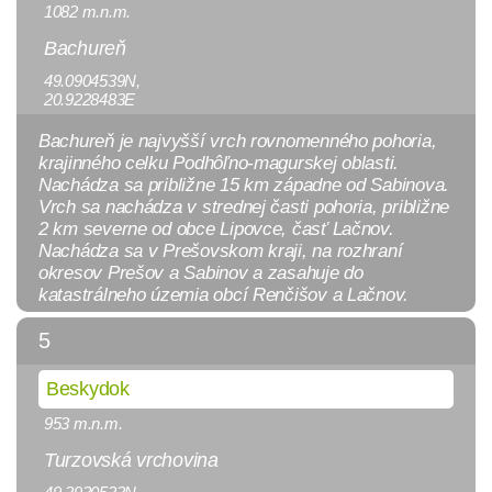
1082 m.n.m.
Bachureň
49.0904539N,
20.9228483E
Bachureň je najvyšší vrch rovnomenného pohoria,
krajinného celku Podhôľno-magurskej oblasti.
Nachádza sa približne 15 km západne od Sabinova.
Vrch sa nachádza v strednej časti pohoria, približne
2 km severne od obce Lipovce, časť Lačnov.
Nachádza sa v Prešovskom kraji, na rozhraní
okresov Prešov a Sabinov a zasahuje do
katastrálneho územia obcí Renčišov a Lačnov.
5
Beskydok
953 m.n.m.
Turzovská vrchovina