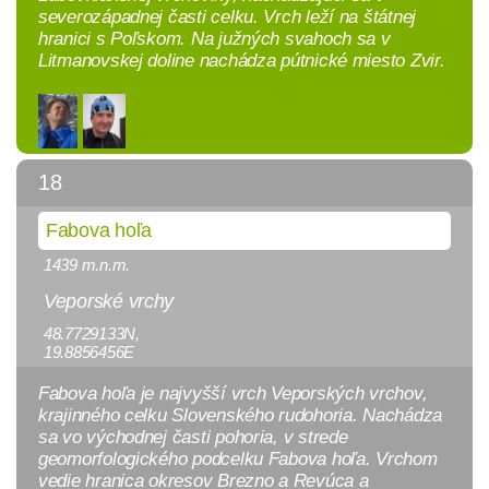
severozápadnej časti celku. Vrch leží na štátnej
hranici s Poľskom. Na južných svahoch sa v
Litmanovskej doline nachádza pútnické miesto Zvir.
18
Fabova hoľa
1439 m.n.m.
Veporské vrchy
48.7729133N,
19.8856456E
Fabova hoľa je najvyšší vrch Veporských vrchov,
krajinného celku Slovenského rudohoria. Nachádza
sa vo východnej časti pohoria, v strede
geomorfologického podcelku Fabova hoľa. Vrchom
vedie hranica okresov Brezno a Revúca a