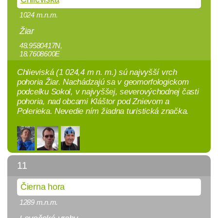
1024 m.n.m.
Žiar
48.9580417N,
18.7608600E
Chlieviská (1 024,4 m n. m.) sú najvyšší vrch
pohoria Žiar. Nachádzajú sa v geomorfologickom
podcelku Sokol, v najvyššej, severovýchodnej časti
pohoria, nad obcami Kláštor pod Znievom a
Polerieka. Nevedie ním žiadna turistická značka.
11
Čierna hora
1289 m.n.m.