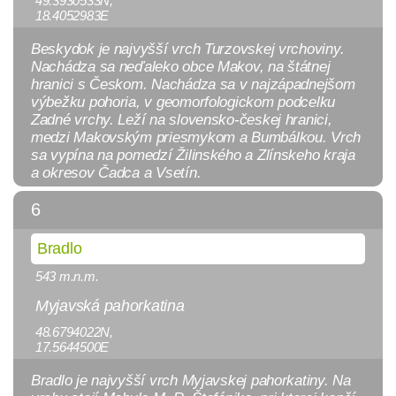
49.3930533N,
18.4052983E
Beskydok je najvyšší vrch Turzovskej vrchoviny.
Nachádza sa neďaleko obce Makov, na štátnej
hranici s Českom. Nachádza sa v najzápadnejšom
výbežku pohoria, v geomorfologickom podcelku
Zadné vrchy. Leží na slovensko-českej hranici,
medzi Makovským priesmykom a Bumbálkou. Vrch
sa vypína na pomedzí Žilinského a Zlínskeho kraja
a okresov Čadca a Vsetín.
6
Bradlo
543 m.n.m.
Myjavská pahorkatina
48.6794022N,
17.5644500E
Bradlo je najvyšší vrch Myjavskej pahorkatiny. Na