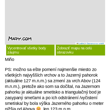
Leaflet
|
© Seznam.cz a.s. a další
Vycentrovať všetky body
Zobraziť mapu na celú
záujmu
obrazovku
Miňo
PS: možno sa ešte pomení najmenšie miesto zo
všetkých najvyšších vrchov a to Jazerný pahorok
(aktuálne 127 m.n.m.) sa zmení za vrch Abov (124
m.n.m.), pretože ako som sa dočítal, na Jazernom
pahorku je aktuálne smetisko a triangulačný bod je
zasypaný smeťami a po ich odstránení /vyčistení
smetiska/ by bola výška Jazerného pahorku o meter
nižšia od Abova
, len 123 m.n.m.