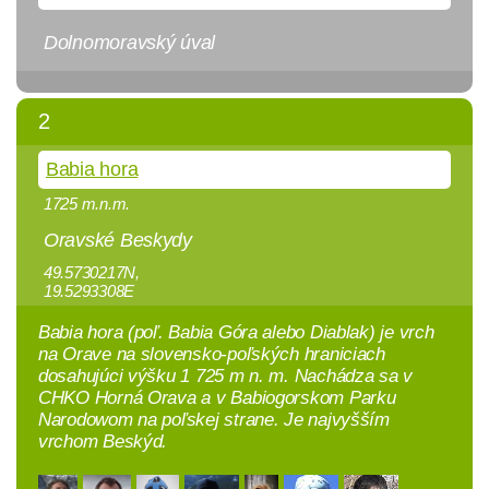
Dolnomoravský úval
2
Babia hora
1725 m.n.m.
Oravské Beskydy
49.5730217N,
19.5293308E
Babia hora (poľ. Babia Góra alebo Diablak) je vrch
na Orave na slovensko-poľských hraniciach
dosahujúci výšku 1 725 m n. m. Nachádza sa v
CHKO Horná Orava a v Babiogorskom Parku
Narodowom na poľskej strane. Je najvyšším
vrchom Beskýd.