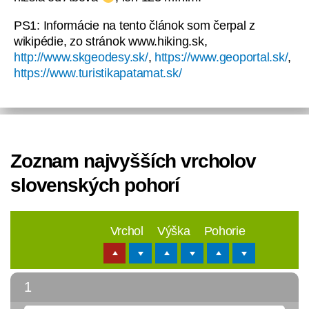
PS1: Informácie na tento článok som čerpal z
wikipédie, zo stránok www.hiking.sk,
http://www.skgeodesy.sk/
,
https://www.geoportal.sk/
,
https://www.turistikapatamat.sk/
Zoznam najvyšších vrcholov
slovenských pohorí
Vrchol
Výška
Pohorie
1