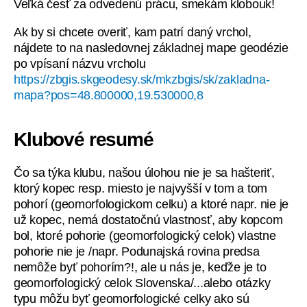
Veľká česť za odvedenú prácu, smekám klobouk!
Ak by si chcete overiť, kam patrí daný vrchol,
nájdete to na nasledovnej základnej mape geodézie
po vpísaní názvu vrcholu
https://zbgis.skgeodesy.sk/mkzbgis/sk/zakladna-
mapa?pos=48.800000,19.530000,8
Klubové resumé
Čo sa týka klubu, našou úlohou nie je sa hašteriť,
ktorý kopec resp. miesto je najvyšší v tom a tom
pohorí (geomorfologickom celku) a ktoré napr. nie je
už kopec, nemá dostatočnú vlastnosť, aby kopcom
bol, ktoré pohorie (geomorfologický celok) vlastne
pohorie nie je /napr. Podunajská rovina predsa
nemôže byť pohorím?!, ale u nás je, keďže je to
geomorfologický celok Slovenska/...alebo otázky
typu môžu byť geomorfologické celky ako sú