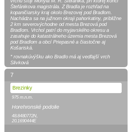
vrchu stojí Mohyla M. R. Štefánika, pri ktorej končí
Štefánikova magistrála. Z Bradla je rozhľad na
kopaničiarsky kraj okolo Brezovej pod Bradlom.
Nachádza sa na južnom okraji pahorkatiny, približne
2 km severovýchodne od mesta Brezová pod
Bradlom. Vrchol patrí do myjavského okresu a
zasahuje do katastrálneho územia mesta Brezová
pod Bradlom a obcí Priepasné a čiastočne aj
Košariská.
* rovnakúvýšku ako Bradlo má aj vedľajší vrch
Slivková
7
Brezinky
975 m.n.m.
Horehronské podolie
48.8480772N,
20.1690444E