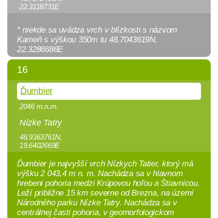
22.3118731E
* niekde sa uvádza vrch v blízkosti s názvom
Kameň s výškou 350m tu 48.7043619N,
22.3286686E
16
Ďumbier
2046 m.n.m.
Nízke Tatry
48.9363761N,
19.6402669E
Ďumbier je najvyšší vrch Nízkych Tatier, ktorý má
výšku 2 043,4 m n. m. Nachádza sa v hlavnom
hrebeni pohoria medzi Krúpovou hoľou a Štiavnicou.
Leží približne 15 km severne od Brezna, na území
Národného parku Nízke Tatry. Nachádza sa v
centrálnej časti pohoria, v geomorfologickom