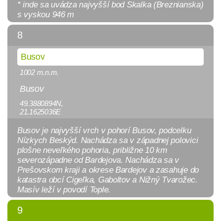
* inde sa uvádza najvyšší bod Skalka (Breznianska)
s vyskou 946 m
8
Busov
1002 m.n.m.
Busov
49.3880894N,
21.1625036E
Busov je najvyšší vrch v pohorí Busov, podcelku
Nízkych Beskýd. Nachádza sa v západnej polovici
plošne neveľkého pohoria, približne 10 km
severozápadne od Bardejova. Nachádza sa v
Prešovskom kraji a okrese Bardejov a zasahuje do
katastra obcí Cigeľka, Gaboltov a Nižný Tvarožec.
Masív leží v povodí Tople.
9