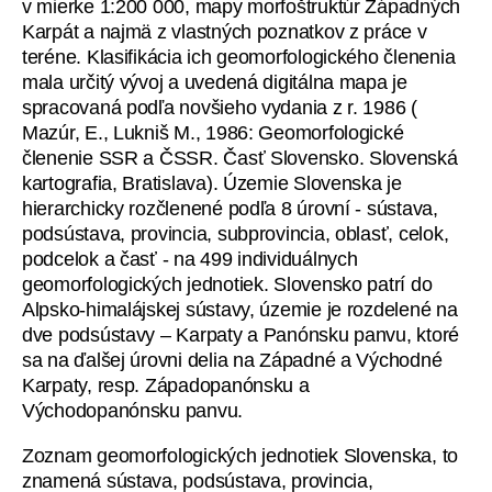
v mierke 1:200 000, mapy morfoštruktúr Západných
Karpát a najmä z vlastných poznatkov z práce v
teréne. Klasifikácia ich geomorfologického členenia
mala určitý vývoj a uvedená digitálna mapa je
spracovaná podľa novšieho vydania z r. 1986 (
Mazúr, E., Lukniš M., 1986: Geomorfologické
členenie SSR a ČSSR. Časť Slovensko. Slovenská
kartografia, Bratislava). Územie Slovenska je
hierarchicky rozčlenené podľa 8 úrovní - sústava,
podsústava, provincia, subprovincia, oblasť, celok,
podcelok a časť - na 499 individuálnych
geomorfologických jednotiek. Slovensko patrí do
Alpsko-himalájskej sústavy, územie je rozdelené na
dve podsústavy – Karpaty a Panónsku panvu, ktoré
sa na ďalšej úrovni delia na Západné a Východné
Karpaty, resp. Západopanónsku a
Východopanónsku panvu.
Zoznam geomorfologických jednotiek Slovenska, to
znamená sústava, podsústava, provincia,