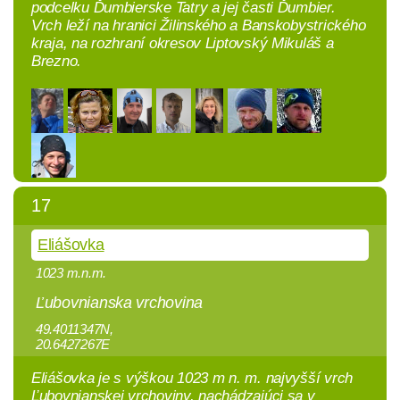
podcelku Ďumbierske Tatry a jej časti Ďumbier.
Vrch leží na hranici Žilinského a Banskobystrického
kraja, na rozhraní okresov Liptovský Mikuláš a
Brezno.
17
Eliášovka
1023 m.n.m.
Ľubovnianska vrchovina
49.4011347N,
20.6427267E
Eliášovka je s výškou 1023 m n. m. najvyšší vrch
Ľubovnianskej vrchoviny, nachádzajúci sa v