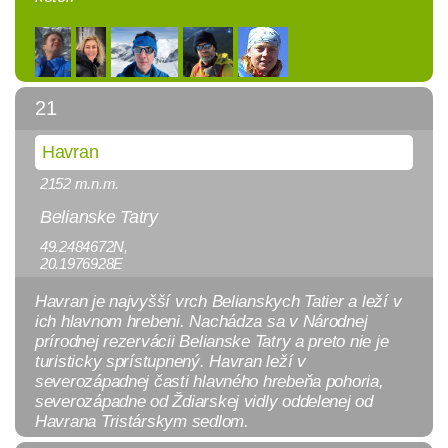
21
Havran
2152 m.n.m.
Belianske Tatry
49.2484672N,
20.1976928E
Havran je najvyšší vrch Belianskych Tatier a leží v
ich hlavnom hrebeni. Nachádza sa v Národnej
prírodnej rezervácii Belianske Tatry a preto nie je
turisticky sprístupnený. Havran leží v
severozápadnej časti hlavného hrebeňa pohoria,
severozápadne od Ždiarskej vidly oddelenej od
Havrana Tristárskym sedlom.