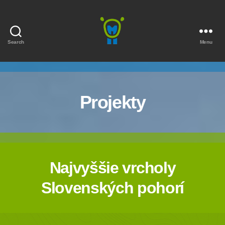
Search
Menu
Marmota
Projekty
Najvyššie vrcholy
Slovenských pohorí