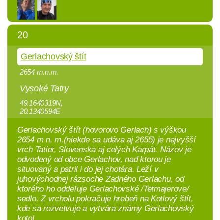
20
Gerlachovský štít
2654 m.n.m.
Vysoké Tatry
49.1640319N,
20.1340594E
Gerlachovský štít (hovorovo Gerlach) s výškou
2654 m n. m.(niekde sa udáva aj 2655) je najvyšší
vrch Tatier, Slovenska aj celých Karpát. Názov je
odvodený od obce Gerlachov, nad ktorou je
situovaný a patril i do jej chotára. Leží v
juhovýchodnej rázsoche Zadného Gerlachu, od
ktorého ho oddeľuje Gerlachovské /Tetmajerove/
sedlo. Z vrcholu pokračuje hrebeň na Kotlový štít,
kde sa rozvetvuje a vytvára známy Gerlachovský
kotol.