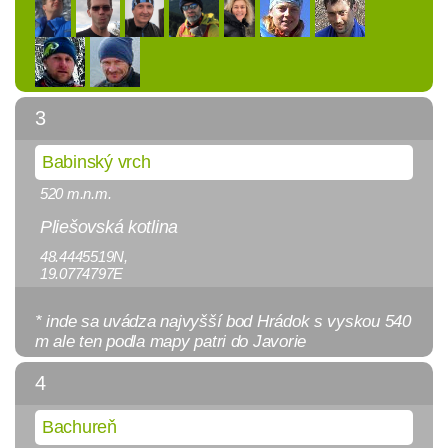
3
Babinský vrch
520 m.n.m.
Pliešovská kotlina
48.4445519N,
19.0774797E
* inde sa uvádza najvyšší bod Hrádok s vyskou 540
m ale ten podla mapy patri do Javorie
4
Bachureň