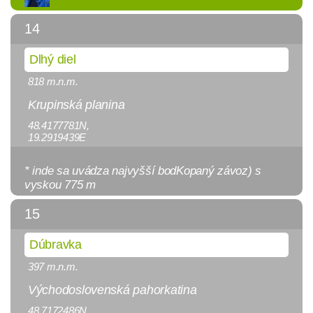
14
Dlhý diel
818 m.n.m.
Krupinská planina
48.4177781N,
19.2919439E
* inde sa uvádza najvyšší bodKopaný závoz) s
vyskou 775 m
15
Dúbravka
397 m.n.m.
Východoslovenská pahorkatina
48.7172486N,