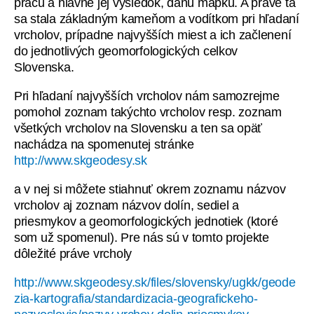
prácu a hlavne jej výsledok, danú mapku. A práve tá
sa stala základným kameňom a vodítkom pri hľadaní
vrcholov, prípadne najvyšších miest a ich začlenení
do jednotlivých geomorfologických celkov
Slovenska.
Pri hľadaní najvyšších vrcholov nám samozrejme
pomohol zoznam takýchto vrcholov resp. zoznam
všetkých vrcholov na Slovensku a ten sa opäť
nachádza na spomenutej stránke
http://www.skgeodesy.sk
a v nej si môžete stiahnuť okrem zoznamu názvov
vrcholov aj zoznam názvov dolín, sediel a
priesmykov a geomorfologických jednotiek (ktoré
som už spomenul). Pre nás sú v tomto projekte
dôležité práve vrcholy
http://www.skgeodesy.sk/files/slovensky/ugkk/geode
zia-kartografia/standardizacia-geografickeho-