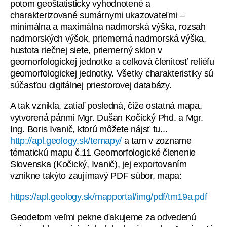
potom geoštatisticky vyhodnotené a
charakterizované sumárnymi ukazovateľmi –
minimálna a maximálna nadmorská výška, rozsah
nadmorských výšok, priemerná nadmorská výška,
hustota riečnej siete, priemerný sklon v
geomorfologickej jednotke a celková členitosť reliéfu
geomorfologickej jednotky. Všetky charakteristiky sú
súčasťou digitálnej priestorovej databázy.
A tak vznikla, zatiaľ posledná, čiže ostatná mapa,
vytvorená pánmi Mgr. Dušan Kočický Phd. a Mgr.
Ing. Boris Ivanič, ktorú môžete nájsť tu...
http://apl.geology.sk/temapy/
a tam v zozname
tématickú mapu č.11 Geomorfologické členenie
Slovenska (Kočický, Ivanič), jej exportovaním
vznikne takýto zaujímavý PDF súbor, mapa:
https://apl.geology.sk/mapportal/img/pdf/tm19a.pdf
Geodetom veľmi pekne ďakujeme za odvedenú