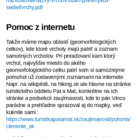
nazvoslovia/nazvy-vrchov-dolin-priesmykov-
sediel/vrchy.pdf
Pomoc z internetu
Takže máme mapu oblastí (geomorfologických
celkov), kde ktoré vrcholy majú patriť a zoznam
samotných vrcholov. Pri priraďovaní kam ktorý
vrchol, najvyššie miesto do akého
geomorfologického celku patrí som si samozrejme
pomohol už zostavenými zoznamami na internete.
Napr. na wikipédii, na hiking.sk ale hlavne na stránke
turistického oddielu Pat a Mat, konkrétne na ich
stránke a podsekcii zaujímavosti, kde to pán Vinco
parádne a prehľadne spracoval aj do mapky, veď
kuknite sami :
https://www.turistikapatamat.sk/zaujimavosti/pohoria/
clenenie_sk