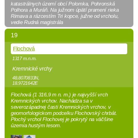
katastrálnych území obcí Polomka, Pohronská
Polhora a Muráň. Na južnom úpätí pramení rieka
Rimava a rázcestím Tri kopce, južne od vrcholu,
vedie Rudná magistrála
19
Flochová
1317 m.n.m.
Kremnické vrchy
48.8070833N,
18.9721642E
Flochová (1 316,9 m n. m.) je najvyšší vrch
Kremnických vrchov. Nachádza sa v
severozápadnej časti Kremnických vrchov, v
geomorfologickom podcelku Flochovský chrbát.
Plochý vrchol Flochovej je pokrytý na väčšine
územia hustým lesom.