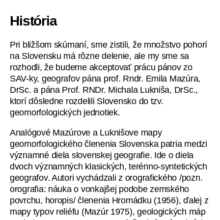
História
Pri bližšom skúmaní, sme zistili, že množstvo pohorí
na Slovensku má rôzne delenie, ale my sme sa
rozhodli, že budeme akceptovať prácu pánov zo
SAV-ky, geografov pána prof. Rndr. Emila Mazúra,
DrSc. a pána Prof. RNDr. Michala Lukniša, DrSc.,
ktorí dôsledne rozdelili Slovensko do tzv.
geomorfologických jednotiek.
Analógové Mazúrove a Luknišove mapy
geomorfologického členenia Slovenska patria medzi
významné diela slovenskej geografie. Ide o diela
dvoch významných klasických, terénno-syntetických
geografov. Autori vychádzali z orografického /pozn.
orografia: náuka o vonkajšej podobe zemského
povrchu, horopis/ členenia Hromádku (1956), ďalej z
mapy typov reliéfu (Mazúr 1975), geologických máp