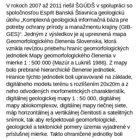
V rokoch 2007 až 2011 riešil ŠGÚDŠ v spolupráci so
spoločnosťou Esprit Banská Štiavnica geologickú
úlohu „Komplexná geologická informačná báza pre
potreby ochrany prírody a manažmentu krajiny (GIB-
GES)“. Jedným z výsledkov je aj upresnená mapa
Geomorfologického členenia Slovenska, ktorá
vznikla revíziou priebehu hraníc geomorfologických
jednotiek Mapy geomorfologického členenia v
mierke 1 : 500 000 (Mazúr a Lukniš 1986). Z mapy
bolo prebrané hierarchické členenie jednotiek.
Hranice týchto jednotiek boli upravované na základe,
digitálneho modelu terénu s rozlíšením 20x20m a z
neho odvodených morfometrických charakteristík,
digitálnej geologickej mapy 1 : 50 000, digitálnej
mapy abiokomplexov, digitálnej mapy riečnej siete,
máp horizontálnej a vertikálnej členitosti a satelitných
snímok, tak aby rešpektovali geomorfologické,
geologické a tektonické pomery územia vyjadrené v
príslušnej mierke. Takto ohraničené jednotky boli