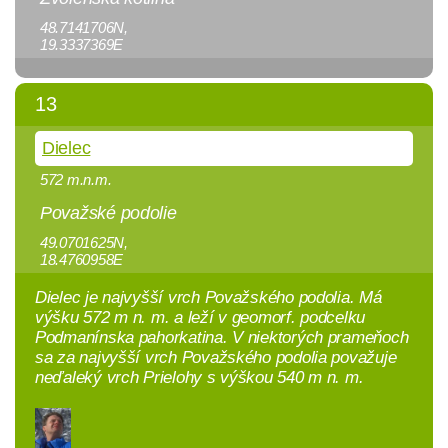
48.7141706N,
19.3337369E
13
Dielec
572 m.n.m.
Považské podolie
49.0701625N,
18.4760958E
Dielec je najvyšší vrch Považského podolia. Má
výšku 572 m n. m. a leží v geomorf. podcelku
Podmanínska pahorkatina. V niektorých prameňoch
sa za najvyšší vrch Považského podolia považuje
neďaleký vrch Prielohy s výškou 540 m n. m.