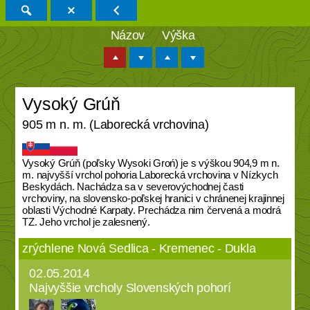
Názov
Výška
Vysoký Grúň
905 m n. m. (Laborecká vrchovina)
Vysoký Grúň (poľsky Wysoki Groń) je s výškou 904,9 m n.
m. najvyšší vrchol pohoria Laborecká vrchovina v Nízkych
Beskydách. Nachádza sa v severovýchodnej časti
vrchoviny, na slovensko-poľskej hranici v chránenej krajinnej
oblasti Východné Karpaty. Prechádza nim červená a modrá
TZ. Jeho vrchol je zalesnený.
zrýchlene Nová Sedlica - Kremenec - Dukla
02.05.2014
Najvyššie vrcholy Slovenských pohorí