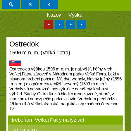
Názov
Výška
Ostredok
1596 m n. m. (Veľká Fatra)
Ostredok s výškou 1596 m n. m. je najvyšší, hôľny vrch
Veľkej Fatry, zároveň v Národnom parku Veľká Fatra. Leží v
hlavnom hrebeni pohoria. Má dva vrcholy, hlavný južný (1596
m n. m.) a o pár metrov nižší severný (1593 m n. m.).
Vrcholy sú nevýrazné, poskytujúce nerušený kruhový
výhľad. Svahy Ostredku sú hladko modelované, strmé, v
zime hrozí nebezpečie padania lavín. Vrcholom prechádza
49 km dlhá Veľkofatranská magistrála vyznačená červenou
TZ.
Hrebeňom Veľkej Fatry na lyžiach
10.03.2007