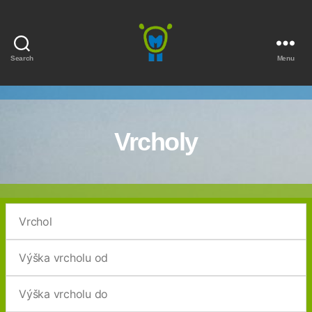
Search
Menu
Marmota
Vrcholy