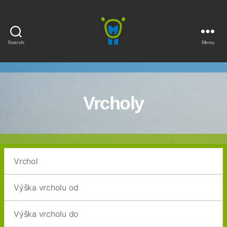
Search
Menu
Marmota
Vrcholy