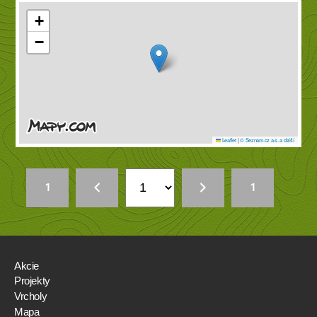
+
−
Leaflet
|
© Seznam.cz a.s. a další
1
1
Akcie
Projekty
Vrcholy
Mapa