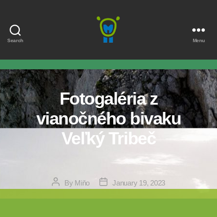
Search
Menu
Marmota
Fotogaléria z
vianočného bivaku
Veľký Tribeč
Post
Post
By
Miňo
January 19, 2023
author
date