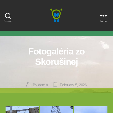
Search
Menu
Marmota
Fotogaléria zo
Skorušinej
Post
Post
By
admin
February 5, 2026
author
date