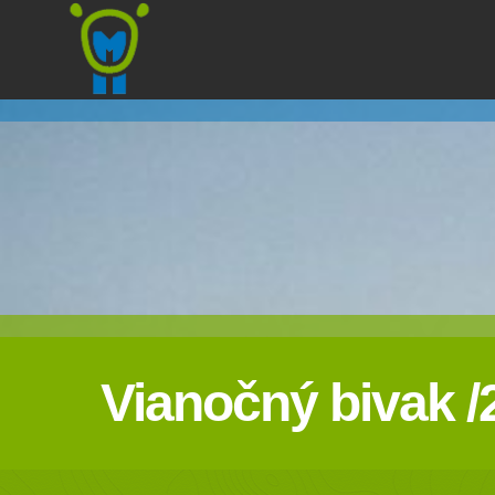
Marmota
Vianočný bivak /2