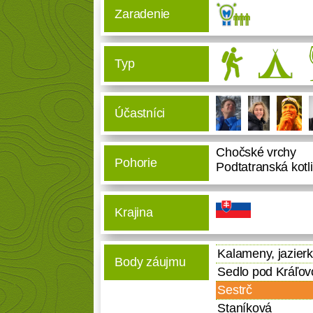
Zaradenie
Typ
Účastníci
Chočské vrchy
Pohorie
Podtatranská kotl
Krajina
Kalameny, jazier
Body záujmu
Sedlo pod Kráľov
Sestrč
Staníková