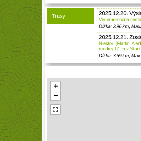
2025.12.20. Výst
Trasy
Večerno-nočná cesta
Dĺžka: 2.96 km, Max
2025.12.21. Zos
Niektorí (Martin, Ale
modrej TZ, cez Stan
Dĺžka: 3.59 km, Max.
+
−