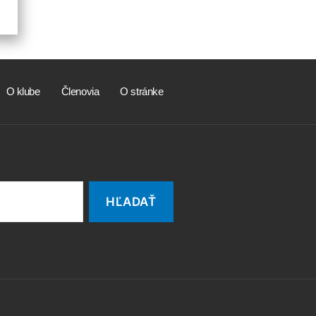
O klube
Členovia
O stránke