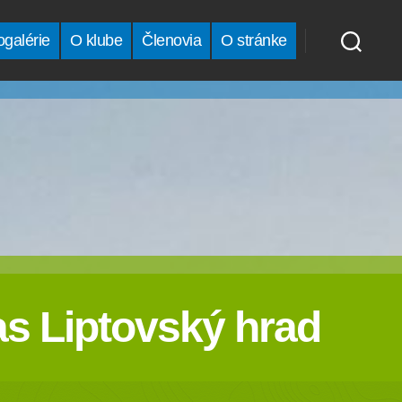
ogalérie
O klube
Členovia
O stránke
ias Liptovský hrad