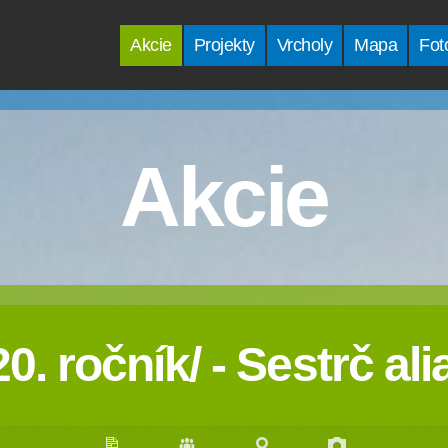
Akcie
Projekty
Vrcholy
Mapa
Fot
Akcie
0. ročník/ - Sestrč al