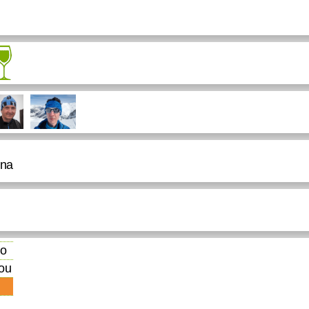
ina
ko
ou