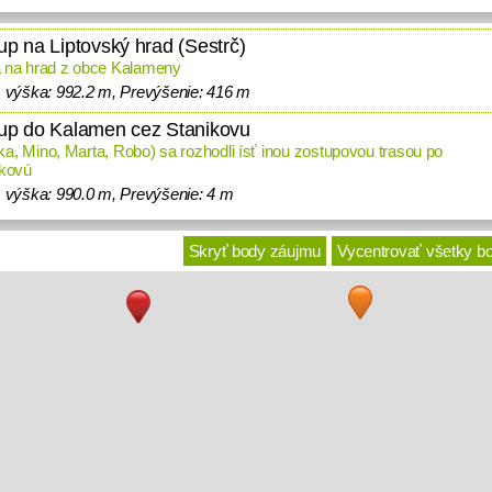
up na Liptovský hrad (Sestrč)
 na hrad z obce Kalameny
. výška: 992.2 m, Prevýšenie: 416 m
tup do Kalamen cez Stanikovu
nka, Mino, Marta, Robo) sa rozhodli ísť inou zostupovou trasou po
íkovú
 výška: 990.0 m, Prevýšenie: 4 m
Skryť body záujmu
Vycentrovať všetky b