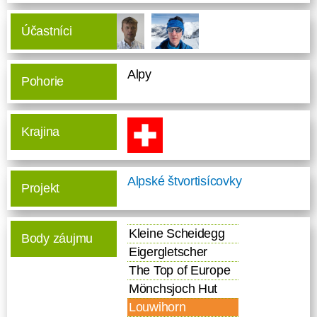
Účastníci
Alpy
Pohorie
Krajina
Alpské štvortisícovky
Projekt
Kleine Scheidegg
Body záujmu
Eigergletscher
The Top of Europe
Mönchsjoch Hut
Louwihorn