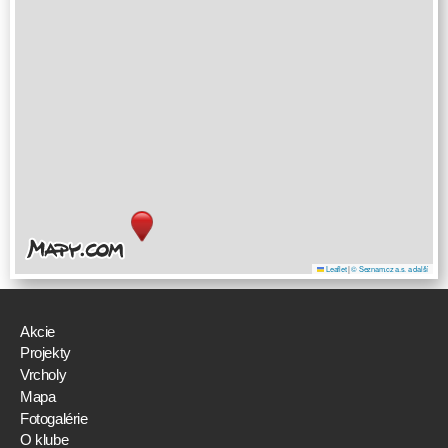
Leaflet
|
© Seznam.cz a.s. a další
Akcie
Projekty
Vrcholy
Mapa
Fotogalérie
O klube