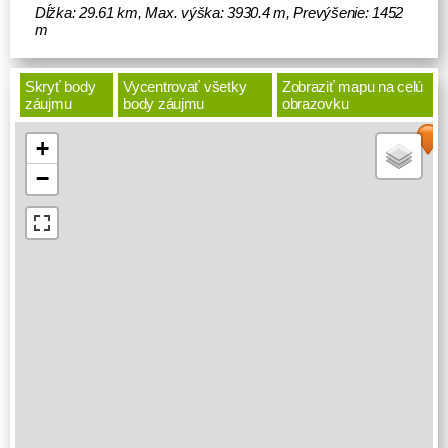
Dĺžka: 29.61 km, Max. výška: 3930.4 m, Prevýšenie: 1452
m
Skryť body
Vycentrovať všetky
Zobraziť mapu na celú
záujmu
body záujmu
obrazovku
+
−