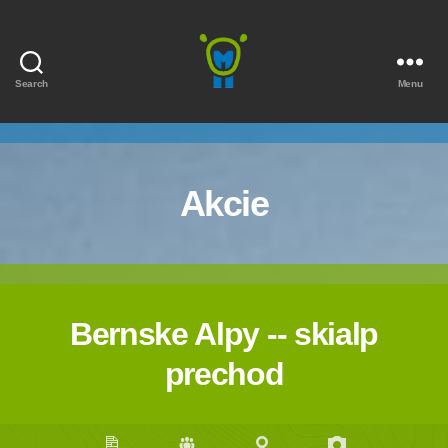
Search
Menu
Marmota
Akcie
Bernske Alpy -- skialp
prechod