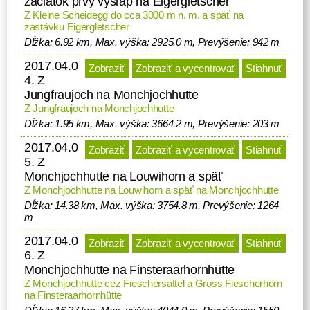
začiatok prvý výšľap na Eigergletscher
Z Kleine Scheidegg do cca 3000 m n. m. a späť na
zastávku Eigergletscher
Dĺžka: 6.92 km, Max. výška: 2925.0 m, Prevýšenie: 942 m
2017.04.0
Zobraziť
Zobraziť a vycentrovať
Stiahnuť
4. Z
Jungfraujoch na Monchjochhutte
Z Jungfraujoch na Monchjochhutte
Dĺžka: 1.95 km, Max. výška: 3664.2 m, Prevýšenie: 203 m
2017.04.0
Zobraziť
Zobraziť a vycentrovať
Stiahnuť
5. Z
Monchjochhutte na Louwihorn a späť
Z Monchjochhutte na Louwihorn a späť na Monchjochhutte
Dĺžka: 14.38 km, Max. výška: 3754.8 m, Prevýšenie: 1264
m
2017.04.0
Zobraziť
Zobraziť a vycentrovať
Stiahnuť
6. Z
Monchjochhutte na Finsteraarhornhütte
Z Monchjochhutte cez Fieschersattel a Gross Fiescherhorn
na Finsteraarhornhütte