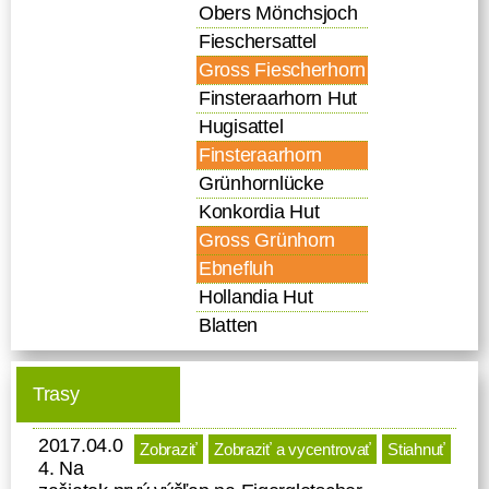
Obers Mönchsjoch
Fieschersattel
Gross Fiescherhorn
Finsteraarhorn Hut
Hugisattel
Finsteraarhorn
Grünhornlücke
Konkordia Hut
Gross Grünhorn
Ebnefluh
Hollandia Hut
Blatten
Trasy
2017.04.0
Zobraziť
Zobraziť a vycentrovať
Stiahnuť
4. Na