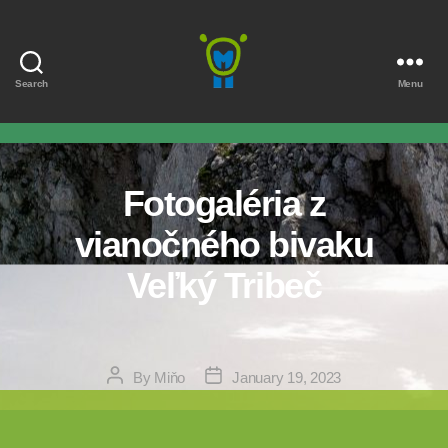
Search
Menu
Marmota
Fotogaléria z
vianočného bivaku
Veľký Tribeč
Post
Post
By
Miňo
January 19, 2023
author
date