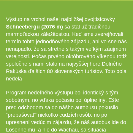
Výstup na vrchol našej najbližšej dvojtisícovky
Schneebergu (2076 m)
sa stal už tradičnou
marmoťáckou záležitosťou. Keď sme zverejňovali
termín tohto jednodňového zájazdu, ani vo sne nás
nenapadlo, že sa stretne s takým veľkým záujmom
verejnosti. Počas prvého októbrového víkendu totiž
spoločne s nami stálo na najvyššej hore Dolného
Rakúska ďalších 80 slovenských turistov. Toto bola
nedela
Program nedeľného výstupu bol identický s tým
sobotným, no vďaka počasiu bol úplne iný. Ešte
pred odchodom sa do nášho autobusu pokusilo
“prepašovať” niekoľko cudzích osôb, no po
upresnení vedúcim zájazdu, že náš autobus ide do
Losenheimu a nie do Wachau, sa situácia