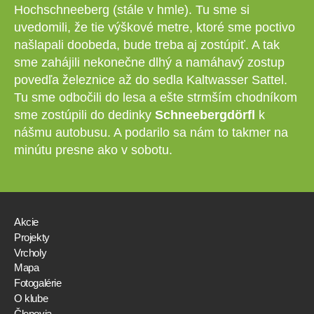
Hochschneeberg (stále v hmle). Tu sme si
uvedomili, že tie výškové metre, ktoré sme poctivo
našlapali doobeda, bude treba aj zostúpiť. A tak
sme zahájili nekonečne dlhý a namáhavý zostup
povedľa železnice až do sedla Kaltwasser Sattel.
Tu sme odbočili do lesa a ešte strmším chodníkom
sme zostúpili do dedinky
Schneebergdörfl
k
nášmu autobusu. A podarilo sa nám to takmer na
minútu presne ako v sobotu.
Akcie
Projekty
Vrcholy
Mapa
Fotogalérie
O klube
Členovia