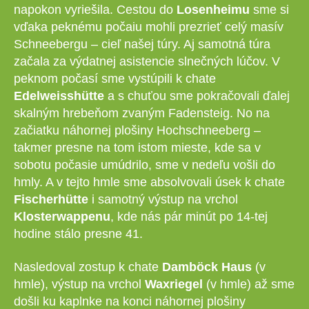
napokon vyriešila. Cestou do
Losenheimu
sme si
vďaka peknému počaiu mohli prezrieť celý masív
Schneebergu – cieľ našej túry. Aj samotná túra
začala za výdatnej asistencie slnečných lúčov. V
peknom počasí sme vystúpili k chate
Edelweisshütte
a s chuťou sme pokračovali ďalej
skalným hrebeňom zvaným Fadensteig. No na
začiatku náhornej plošiny Hochschneeberg –
takmer presne na tom istom mieste, kde sa v
sobotu počasie umúdrilo, sme v nedeľu vošli do
hmly. A v tejto hmle sme absolvovali úsek k chate
Fischerhütte
i samotný výstup na vrchol
Klosterwappenu
, kde nás pár minút po 14-tej
hodine stálo presne 41.
Nasledoval zostup k chate
Damböck Haus
(v
hmle), výstup na vrchol
Waxriegel
(v hmle) až sme
došli ku kaplnke na konci náhornej plošiny