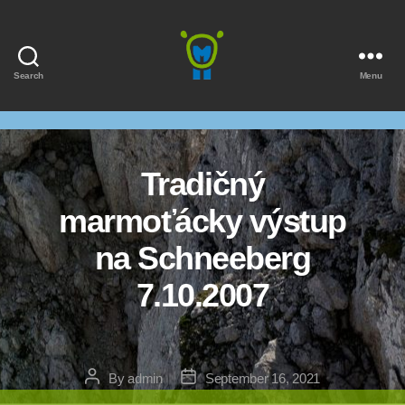
Search
Menu
Marmota
Tradičný
marmoťácky výstup
na Schneeberg
7.10.2007
Post
Post
By
admin
September 16, 2021
author
date