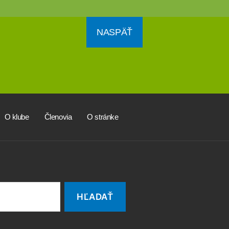
NASPÄŤ
O klube
Členovia
O stránke