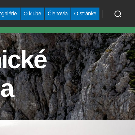
ogalérie
O klube
Členovia
O stránke
ické
ia