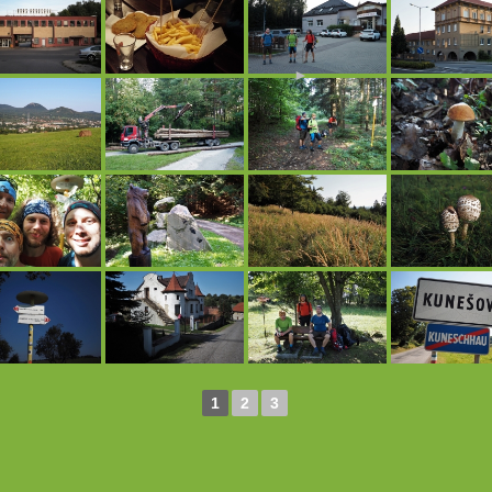
►
1
2
3