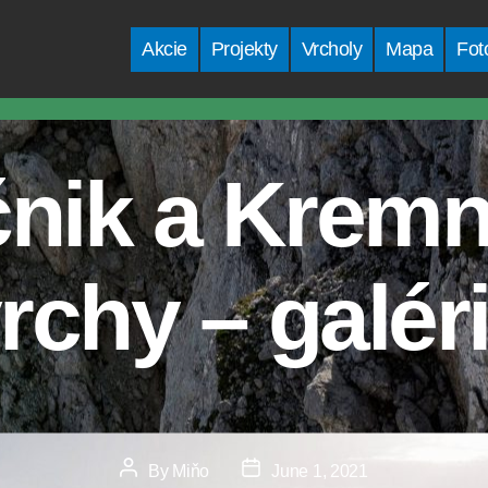
Akcie
Projekty
Vrcholy
Mapa
Fot
čnik a Kremn
rchy – galér
Post
Post
By
Miňo
June 1, 2021