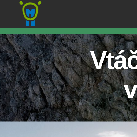
Marmota
Vtá
v