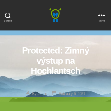
Search
Menu
Marmota
Protected: Zimný
výstup na
Hochlantsch
Post
Post
By
admin
February 5, 2021
author
date