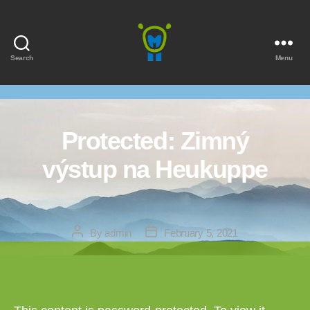
Search
Menu
Marmota
Protected: Zimný
výstup na Heukuppe
Post
Post
By
admin
February 5, 2021
author
date