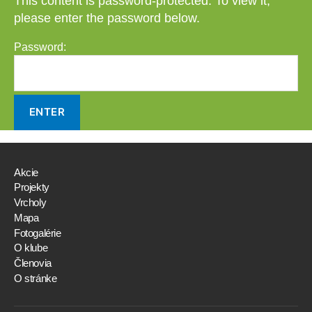
This content is password-protected. To view it,
please enter the password below.
Password:
Akcie
Projekty
Vrcholy
Mapa
Fotogalérie
O klube
Členovia
O stránke