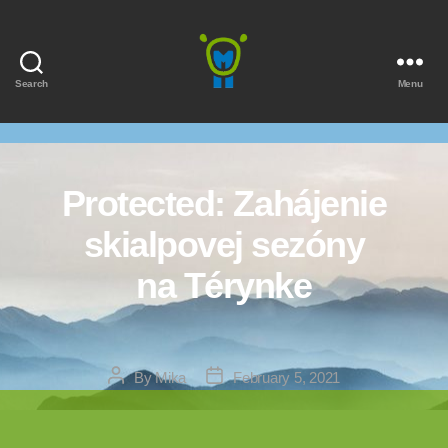
Search
Menu
Marmota
Protected: Zahájenie
skialpovej sezóny
na Térynke
Post
Post
By
Mika
February 5, 2021
author
date