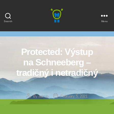
Search
Menu
Marmota
Protected: Výstup
na Schneeberg –
tradičný i netradičný
Post
Post
By
admin
February 5, 2021
author
date