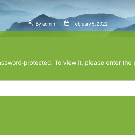
Post
Post
By
admin
February 5, 2021
author
date
assword-protected. To view it, please enter th