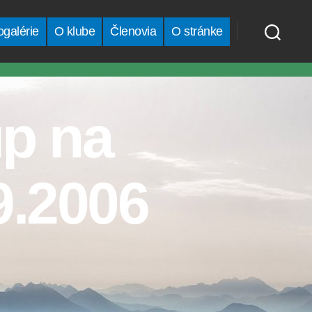
ogalérie
O klube
Členovia
O stránke
up na
9.2006