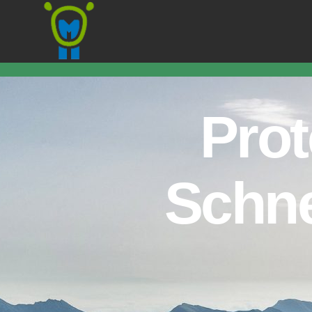
Marmota
Prot
Schne