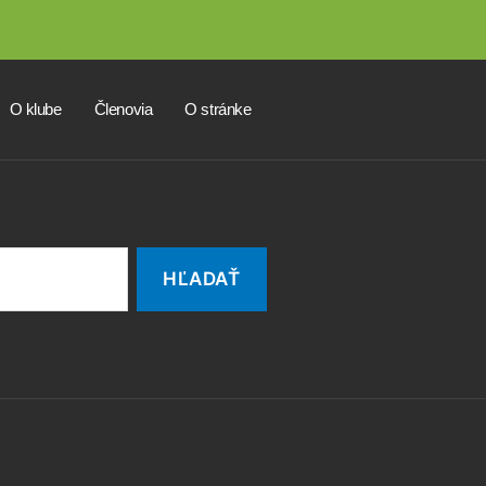
O klube
Členovia
O stránke