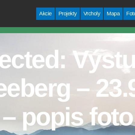
Akcie
Projekty
Vrcholy
Mapa
Fot
ected: Výst
eberg – 23.
– popis foto