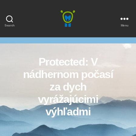
Search
Menu
Marmota
Protected: V
nádhernom počasí
za dych
vyrážajúcimi
výhľadmi