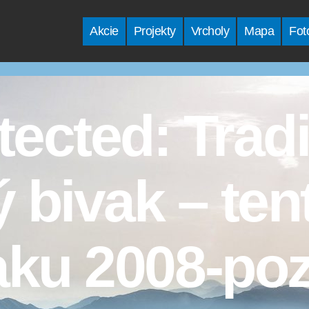
Akcie
Projekty
Vrcholy
Mapa
Fot
tected: Trad
 bivak – ten
aku 2008-po