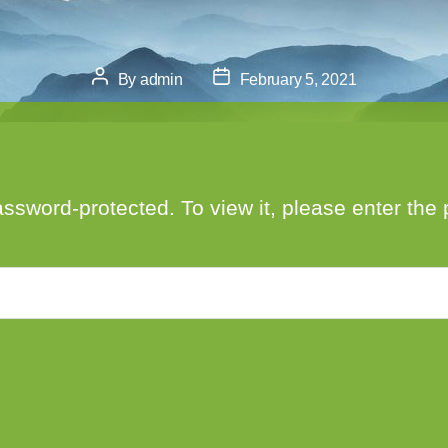
Post
Post
By
admin
February 5, 2021
author
date
assword-protected. To view it, please enter th