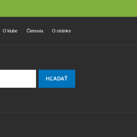
O klube
Členovia
O stránke