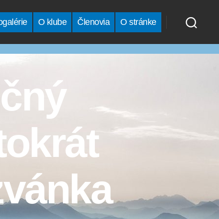
ogalérie
O klube
Členovia
O stránke
ičný
tokrát
zvánka