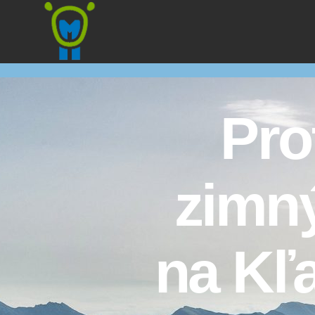
Marmota
Pro
zimný
na Kľ