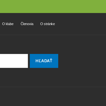
O klube
Členovia
O stránke