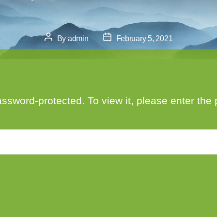
Post
Post
By
admin
February 5, 2021
author
date
assword-protected. To view it, please enter th