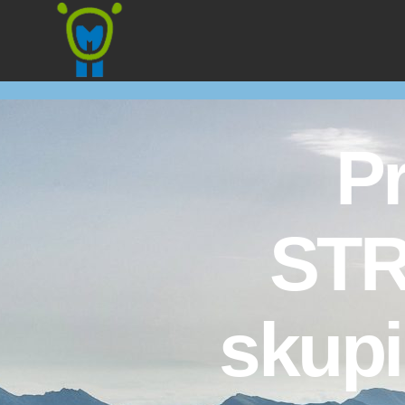
Marmota
Pr
STR
skupi