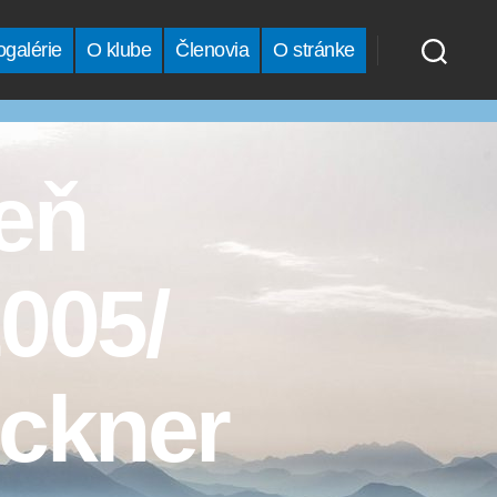
ogalérie
O klube
Členovia
O stránke
deň
005/
ockner