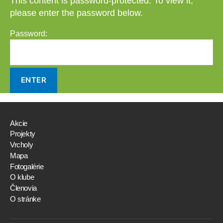
This content is password-protected. To view it,
please enter the password below.
Password:
Akcie
Projekty
Vrcholy
Mapa
Fotogalérie
O klube
Členovia
O stránke