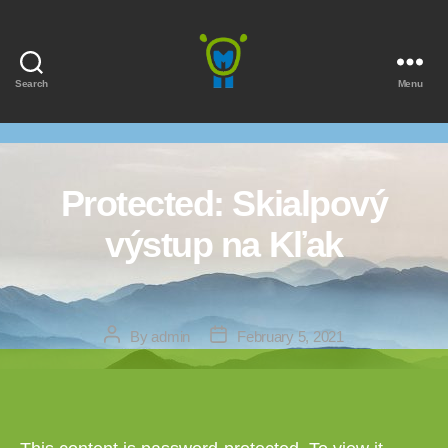
Search
Menu
Marmota
Protected: Skialpový
výstup na Kľak
Post
Post
By
admin
February 5, 2021
author
date