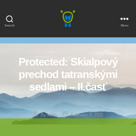
Search
Menu
Marmota
Protected: Skialpový
prechod tatranskými
sedlami – II.časť
Post
Post
By
Miňo
February 5, 2021
author
date