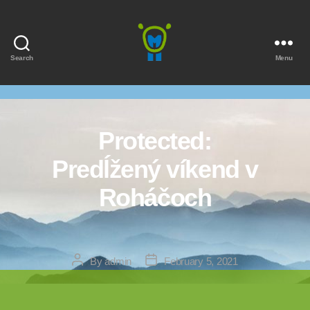
Search
Menu
Marmota
Protected:
Predĺžený víkend v
Roháčoch
Post
Post
By
admin
February 5, 2021
author
date