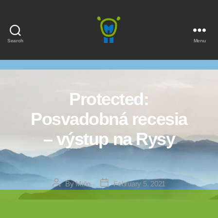
Search
Menu
Marmota
Protected:
Posvadobná recesia
– výstup na Rysy
Post
Post
By
Miňo
February 5, 2021
author
date