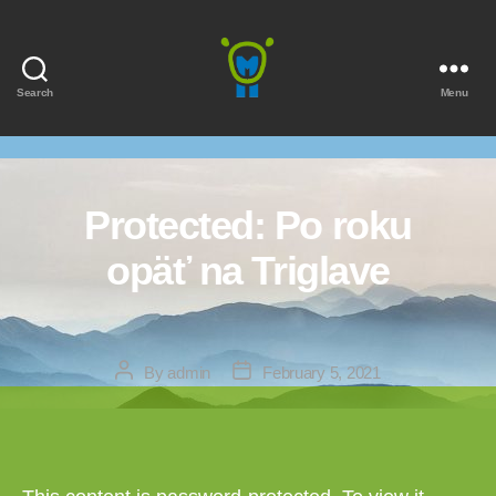
Search
Menu
Marmota
Protected: Po roku
opäť na Triglave
Post
Post
By
admin
February 5, 2021
author
date