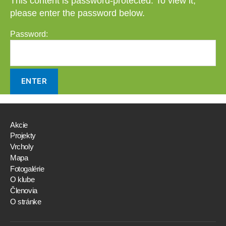
This content is password-protected. To view it,
please enter the password below.
Password:
Akcie
Projekty
Vrcholy
Mapa
Fotogalérie
O klube
Členovia
O stránke