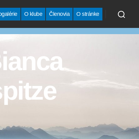
ogalérie
O klube
Členovia
O stránke
Bianca
spitze