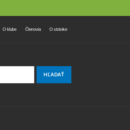
O klube
Členovia
O stránke