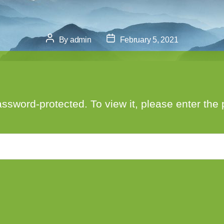
Post
Post
By
admin
February 5, 2021
author
date
assword-protected. To view it, please enter th