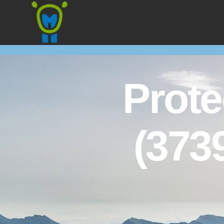
Marmota
Prote
(3739