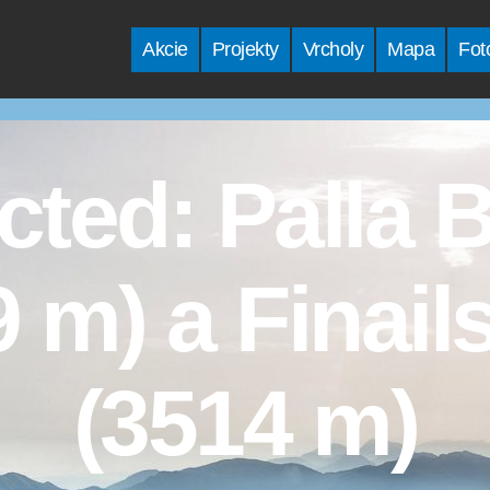
Akcie
Projekty
Vrcholy
Mapa
Fot
cted: Palla 
 m) a Finail
(3514 m)