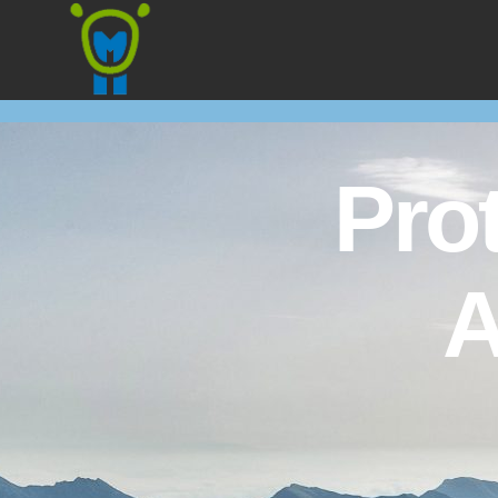
Marmota
Pro
A