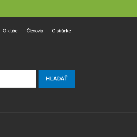
O klube
Členovia
O stránke