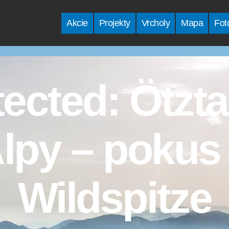
Akcie
Projekty
Vrcholy
Mapa
Fot
tected: Ötzta
lpy – pokus
Wildspitze