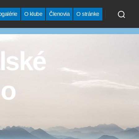
ogalérie
O klube
Členovia
O stránke
lské
 o