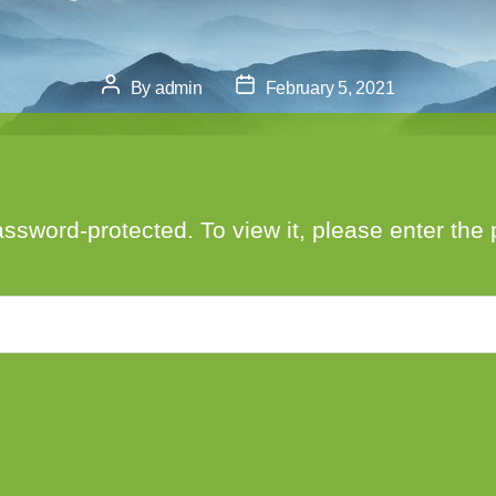
Post
Post
By
admin
February 5, 2021
author
date
assword-protected. To view it, please enter th