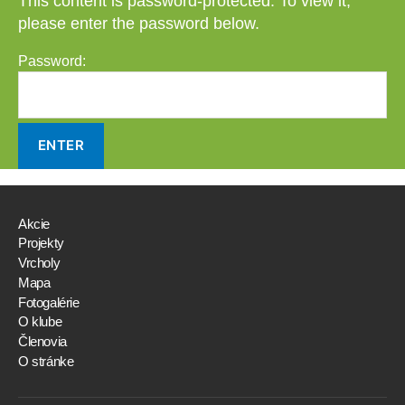
This content is password-protected. To view it,
please enter the password below.
Password:
Akcie
Projekty
Vrcholy
Mapa
Fotogalérie
O klube
Členovia
O stránke