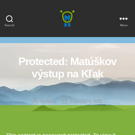
Search
Menu
Marmota
Protected: Matúškov
výstup na Kľak
Post
Post
By
Miňo
February 5, 2021
author
date