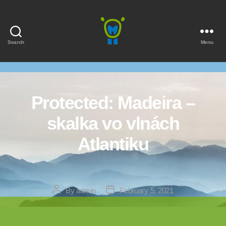
Search
Menu
Marmota
Protected: Madeira –
skalka vo vlnách
Atlantiku
Post
Post
By
admin
February 5, 2021
author
date