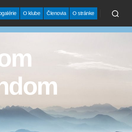
ogalérie
O klube
Členovia
O stránke
žom
andom