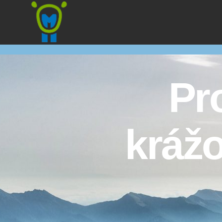
Marmota
Pr
kráž