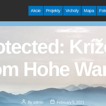
Akcie
Projekty
Vrcholy
Mapa
Fot
otected: Krí
om Hohe W
Post
Post
By
admin
February 5, 2021