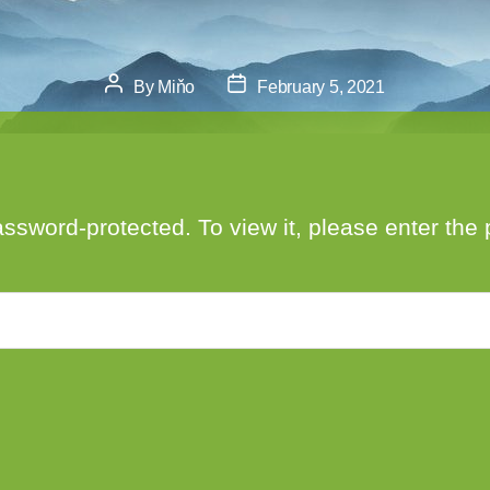
Post
Post
By
Miňo
February 5, 2021
author
date
assword-protected. To view it, please enter th