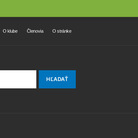
O klube
Členovia
O stránke