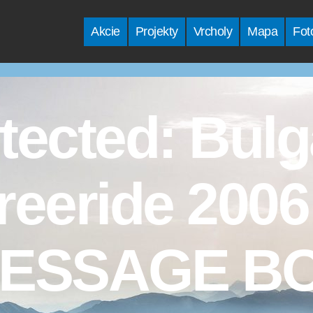
Akcie
Projekty
Vrcholy
Mapa
Fot
tected: Bulg
reeride 2006
ESSAGE B