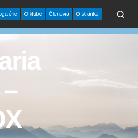
ogalérie
O klube
Členovia
O stránke
aria
 –
OX