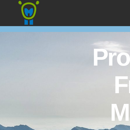
Marmota
Pro
F
M