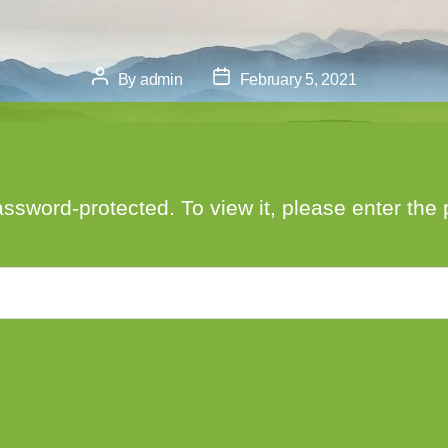
Post
Post
By
admin
February 5, 2021
author
date
assword-protected. To view it, please enter th