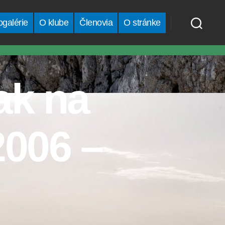
ogalérie
O klube
Členovia
O stránke
ak na
2006 –