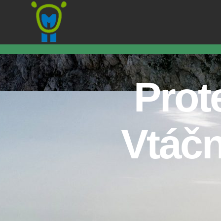
Marmota
Prot
Vtáčn