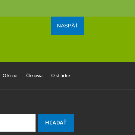
NASPÄŤ
O klube
Členovia
O stránke