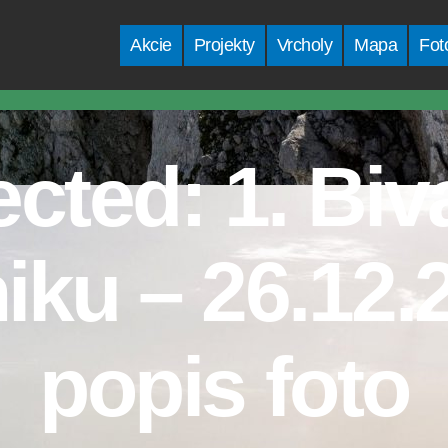
Akcie
Projekty
Vrcholy
Mapa
Fot
ected: 1. Biv
iku – 26.12.
popis foto