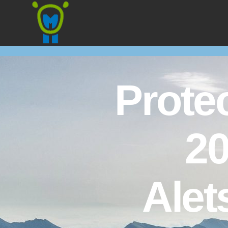
Marmota
Prote
20
Alet