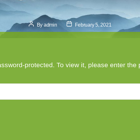
Post
Post
By
admin
February 5, 2021
author
date
assword-protected. To view it, please enter th