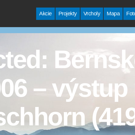
Akcie
Projekty
Vrcholy
Mapa
Fot
cted: Bernsk
06 – výstup
schhorn (41