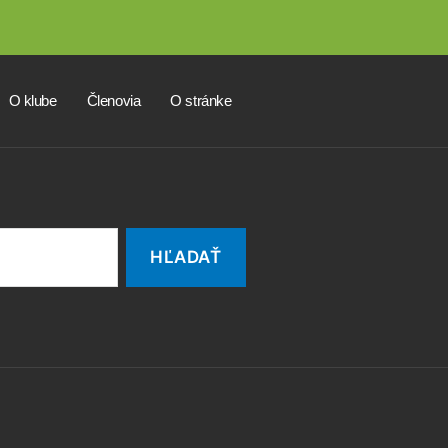
O klube
Členovia
O stránke