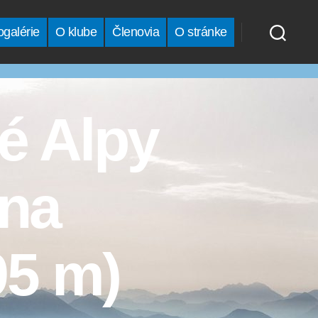
ogalérie
O klube
Členovia
O stránke
é Alpy
 na
95 m)