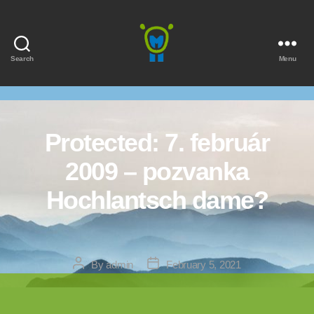
Search
Menu
Marmota
Protected: 7. február
2009 – pozvanka
Hochlantsch dame?
Post
Post
By
admin
February 5, 2021
author
date