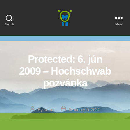
Search
Menu
Marmota
Protected: 6. jún
2009 – Hochschwab
pozvánka
Post
Post
By
admin
February 5, 2021
author
date