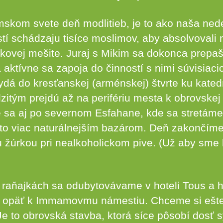
imskom svete deň modlitieb, je to ako naša ne
í schádzaju tisíce moslimov, aby absolvovali
kovej mešite. Juraj s Mikim sa dokonca prepašu
 aktívne sa zapoja do činností s nimi súvisiac
ydá do kresťanskej (arménskej) štvrte ku kated
tým prejdú až na perifériu mesta k obrovskej
 sa aj po severnom Esfahane, kde sa stretáme
to viac naturálnejším bazárom. Deň zakončím
žúrkou pri nealkoholickom pive. (Už aby sme b
 raňajkách sa odubytovávame v hoteli Tous a
e opäť k Immamovmu námestiu. Chceme si ešte
Je to obrovská stavba, ktorá síce pôsobí dosť 