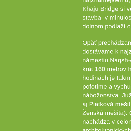
Khaju Bridge si 
stavba, v minulo
dolnom podlaží c
Opäť prechádzame
dostávame k naj
námestiu Naqsh-
krát 160 metrov 
hodinách je takm
pofotíme a vychu
náboženstva. Ju
aj Piatková meši
Ženská mešita). O
nachádza v celom
architektonických