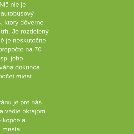
Nič nie je
ý autobusový
, ktorý dôverne
trh. Je rozdelený
né je neskutočne
 prepočte na 70
sp. jeho
neváha dokonca
počet miest.
ánu je pre nás
a vedie okrajom
é kopce a
o mesta