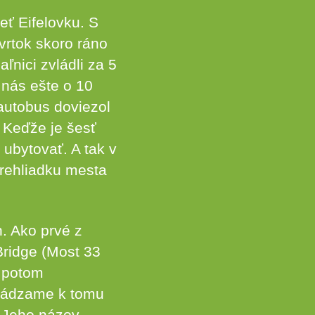
eť Eifelovku. S
vrtok skoro ráno
ľnici zvládli za 5
 nás ešte o 10
 autobus doviezol
. Keďže je šesť
 ubytovať. A tak v
prehliadku mesta
. Ako prvé z
Bridge (Most 33
, potom
chádzame k tomu
. Jeho názov