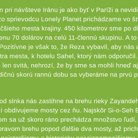
pri návšteve Iránu je ako byť v Paríži a nevidi
o sprievodcu Lonely Planet prichádzame vo št
šieho mesta krajiny. 450 kilometrov sme po dia
enu 70 dolárov na celú 11-člennú skupinu. A to
Pozitívne je však to, že Reza vybavil, aby nás
ra mesta, k hotelu Sahel, ktorý nám odporučil
 len svitá, nehrozí, že by sme sa mohli hneď aj
adičnú skorú rannú dobu sa vyberáme na prvú 
d slnka nás zastihne na brehu rieky Zayandeh
ií obdivujeme mosty cez ňu. Najskôr Si-o-Seh 
rom sa už skoro ráno prechádza množstvo ľudí
pravom brehu popod ďalšie dva mosty, až pri
najstaršiemu a historicky najvýznamnejšiemu