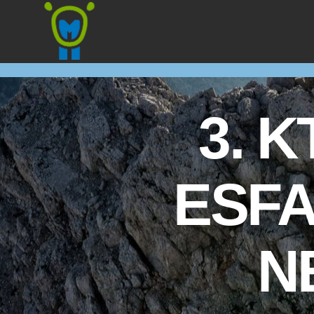
Marmota
3. 
ESFA
N