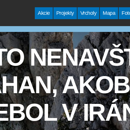
Akcie
Projekty
Vrcholy
Mapa
Fot
KTO NENAVŠT
HAN, AKOB
EBOL V IRÁ