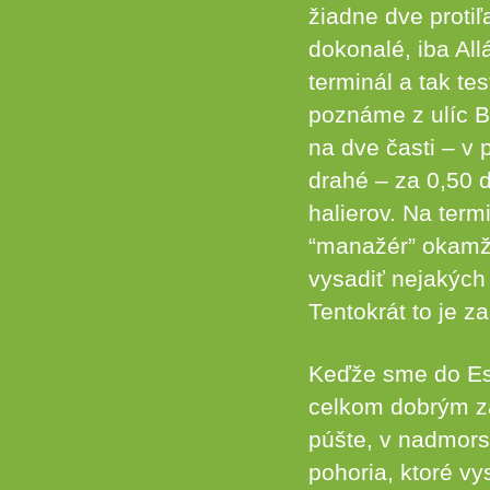
žiadne dve protiľ
dokonalé, iba Al
terminál a tak te
poznáme z ulíc Br
na dve časti – v 
drahé – za 0,50 
halierov. Na term
“manažér” okamži
vysadiť nejakých
Tentokrát to je z
Keďže sme do Esf
celkom dobrým zá
púšte, v nadmors
pohoria, ktoré vy