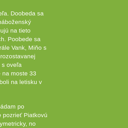
deľa. Doobeda sa
 náboženský
jú na tieto
ich. Poobede sa
rále Vank, Miňo s
 rozostavanej
 s oveľa
e na moste 33
oli na letisku v
 hádam po
 pozrieť Piatkovú
symetricky, no