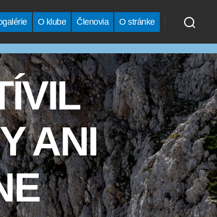
ogalérie
O klube
Členovia
O stránke
ÍVIL
Y ANI
NE