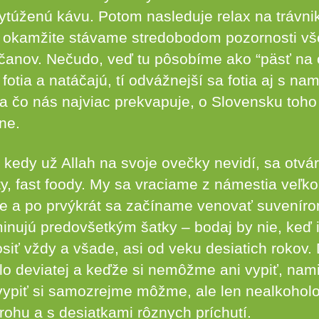
vytúženú kávu. Potom nasleduje relax na trávni
 okamžite stávame stredobodom pozornosti vš
nčanov. Nečudo, veď tu pôsobíme ako “päsť na o
fotia a natáčajú, tí odvážnejší sa fotia aj s nam
í a čo nás najviac prekvapuje, o Slovensku toh
ne.
kedy už Allah na svoje ovečky nevidí, sa otvár
ty, fast foody. My sa vraciame z námestia veľk
e a po prvýkrát sa začíname venovať suveníro
nujú predovšetkým šatky – bodaj by nie, keď 
iť vždy a všade, asi od veku desiatich rokov.
o deviatej a keďže si nemôžme ani vypiť, nami
vypiť si samozrejme môžme, ale len nealkoholo
ohu a s desiatkami rôznych príchutí.