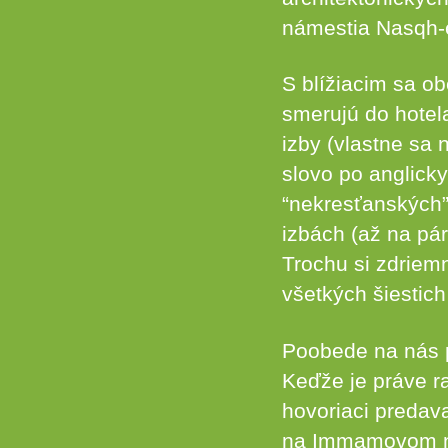
námestia Nasqh-
S blížiacim sa o
smerujú do hotel
izby (vlastne sa
slovo po anglicky
“nekresťanských” 
izbách (až na pá
Trochu si zdriem
všetkých šiestich
Poobede na nás p
Keďže je práve r
hovoriaci predav
na Immamovom ná