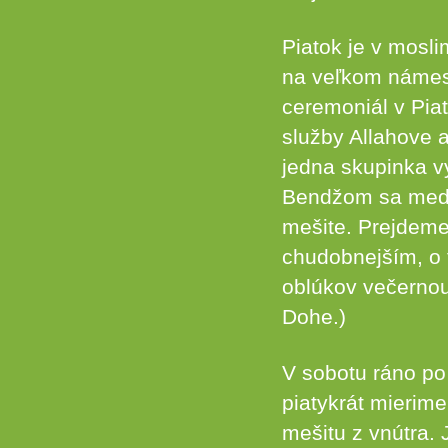
Piatok je v mosl
na veľkom námest
ceremoniál v Piat
služby Allahove a
jedna skupinka v
Bendžom sa medzi
mešite. Prejdeme
chudobnejším, o 
oblúkov večernou 
Dohe.)
V sobotu ráno po
piatykrát mierim
mešitu z vnútra. 