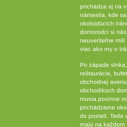
prichádza aj na 
námestia, kde sa
okoloidúcich Irá
domorodci si nás 
neuveriteľne mil
viac ako my o Irá
Po západe slnka, 
reštaurácie, bufe
obchodnej avenu
obchodíkoch domi
musia povinne nos
prichádzame okol
do postelí. Teda 
majú na každom r