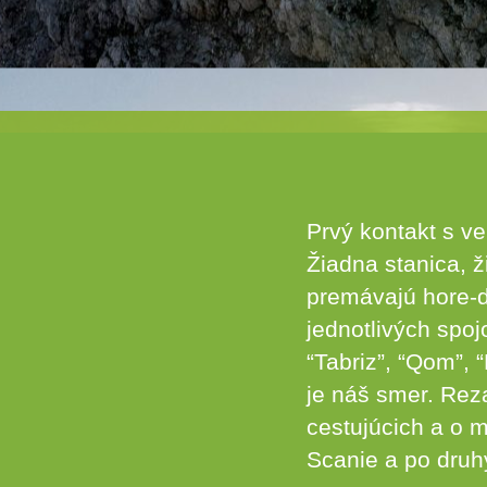
Prvý kontakt s v
Žiadna stanica, 
premávajú hore-do
jednotlivých spoj
“Tabriz”, “Qom”, 
je náš smer. Rez
cestujúcich a o m
Scanie a po druh