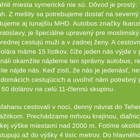
ahlé miesta symerické nie sú. Dôvod je prostý: 
láh. Z mešity sa potrebujeme dostať na severn
stujeme aj tunajšiu MHD. Autobus značky Ikarus
atislavy, je špeciálne upravený pre moslimský 
prednej cestujú muži a v zadnej ženy. A cestov
dolára máme 15 lístkov, čiže jeden nás výjde v
ináli okamžite nájdeme ten správny autobus, re
te nájde nás. Keď zistí, že nás je jedenásť, 
 domácich cestujúcich a uvoľniť nám potrebný 
a 50 dolárov na celú 11-člennú skupinu.
ahanu cestovali v noci, denný návrat do Teher
žitkom. Prechádzame mŕtvou krajinou, diaľnic
kej výške miestami nad 2000 m. Fotíme okolit
stupujú až do výšky 4 tisíc metrov. Do hlavnéh