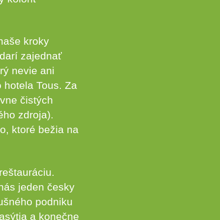
naše kroky
darí zajednať
rý nevie ani
o hotela Tous. Za
ívne čistých
ého zdroja).
, ktoré bežia na
reštauráciu.
 nás jeden česky
lušného podniku
asýtia a konečne