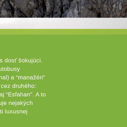
s dosť šokujúci.
Autobusy
nal) a “manažéri”
n cez druhého:
j “Esfahan”. A to
uje nejakých
ti luxusnej