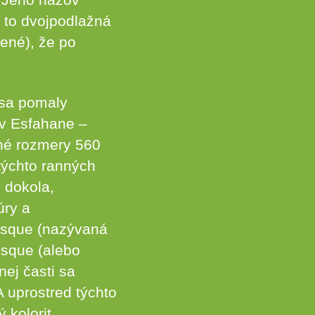
 to dvojpodlažná
ené), že po
 sa pomaly
v Esfahane –
né rozmery 560
týchto ranných
 dokola,
úry a
osque (nazývaná
osque (alebo
nej časti sa
 uprostred týchto
 kolorit