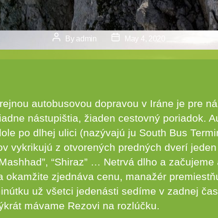
Post
Post
By
admin
May 4, 2020
author
date
erejnou autobusovou dopravou v Iráne je pre ná
žiadne nástupištia, žiaden cestovný poriadok. 
le po dlhej ulici (nazývajú ju South Bus Termi
ov vykrikujú z otvorených predných dverí jede
“Mashhad”, “Shiraz” … Netrvá dlho a začujeme a
a okamžite zjednáva cenu, manažér premiestň
inútku už všetci jedenásti sedíme v zadnej čas
ýkrát mávame Rezovi na rozlúčku.