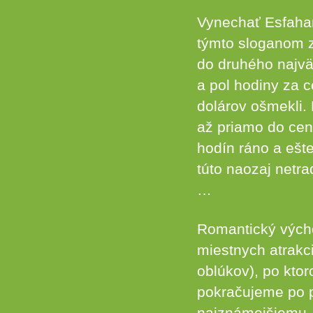
Vynechať Esfahan 
týmto sloganom z
do druhého najväč
a pol hodiny za c
dolárov ošmekli. 
až priamo do cent
hodín ráno a ešte
túto naozaj netr
…
Romantický výcho
miestnych atrakc
oblúkov), po kto
pokračujeme po 
najznámejšiemu, 