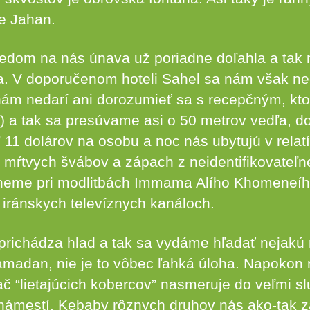
e Jahan.
bedom na nás únava už poriadne doľahla a tak 
a. V doporučenom hoteli Sahel sa nám však ne
 nám nedarí ani dorozumieť sa s recepčným, kto
) a tak sa presúvame asi o 50 metrov vedľa, d
11 dolárov na osobu a noc nás ubytujú v relat
r mŕtvych švábov a zápach z neidentifikovateľn
neme pri modlitbách Immama Alího Khomeneího
 iránskych televíznych kanáloch.
richádza hlad a tak sa vydáme hľadať nejakú 
amadan, nie je to vôbec ľahká úloha. Napokon
ač “lietajúcich kobercov” nasmeruje do veľmi s
mestí. Kebaby rôznych druhov nás ako-tak z