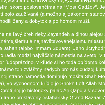
veľmi skoro poslovenčíme na “Most Gadžov”. Je
sti bolo zaužívané (a možno aj zákonom stanov
hodili ženy a dobytok a po hornom muži.
 na ľavý breh rieky Zayandeh a dlhou alejou
známejšiemu a najnavštevovanejšiemu miestu 
e Jahan (alebo Immam Square). Jeho úctyhod
ho radia medzi najväčšie námestia na svete. V 
er ľudoprázdne, v kľude si ho teda obídeme kol
tnáme ten zvláštny nádych pre nás cudzej kult
žnej strane námestia dominuje mešita Shah M
ta), vo východnom krídle je Shekh Loft Allah M
proti nej je historický palác Ali Qapu a v sever
 Iráne preslávený esfahanský Grand Bazaar. A
 skvostov je obrovská fontána. Asi taký je ranný