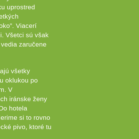
ku uprostred
etkých
ko”. Viacerí
i. Všetci sú však
o vedia zaručene
ajú všetky
ou oklukou po
m. V
ich iránske ženy
 Do hotela
erime si to rovno
cké pivo, ktoré tu