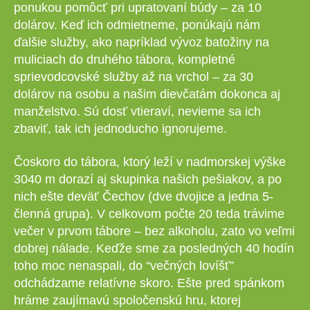
ponukou pomôcť pri upratovaní búdy – za 10
dolárov. Keď ich odmietneme, ponúkajú nám
ďalšie služby, ako napríklad vývoz batožiny na
muliciach do druhého tábora, kompletné
sprievodcovské služby až na vrchol – za 30
dolárov na osobu a našim dievčatám dokonca aj
manželstvo. Sú dosť vtieraví, nevieme sa ich
zbaviť, tak ich jednoducho ignorujeme.
Čoskoro do tábora, ktorý leží v nadmorskej výške
3040 m dorazí aj skupinka našich pešiakov, a po
nich ešte deväť Čechov (dve dvojice a jedna 5-
členná grupa). V celkovom počte 20 teda trávime
večer v prvom tábore – bez alkoholu, zato vo veľmi
dobrej nálade. Keďže sme za posledných 40 hodín
toho moc nenaspali, do “večných lovíšť”
odchádzame relatívne skoro. Ešte pred spánkom
hráme zaujímavú spoločenskú hru, ktorej