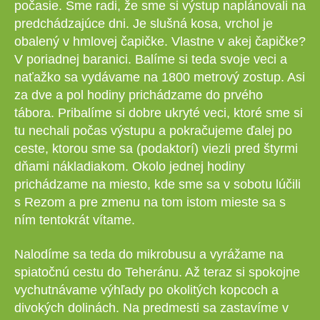
počasie. Sme radi, že sme si výstup naplánovali na
predchádzajúce dni. Je slušná kosa, vrchol je
obalený v hmlovej čapičke. Vlastne v akej čapičke?
V poriadnej baranici. Balíme si teda svoje veci a
naťažko sa vydávame na 1800 metrový zostup. Asi
za dve a pol hodiny prichádzame do prvého
tábora. Pribalíme si dobre ukryté veci, ktoré sme si
tu nechali počas výstupu a pokračujeme ďalej po
ceste, ktorou sme sa (podaktorí) viezli pred štyrmi
dňami nákladiakom. Okolo jednej hodiny
prichádzame na miesto, kde sme sa v sobotu lúčili
s Rezom a pre zmenu na tom istom mieste sa s
ním tentokrát vítame.
Nalodíme sa teda do mikrobusu a vyrážame na
spiatočnú cestu do Teheránu. Až teraz si spokojne
vychutnávame výhľady po okolitých kopcoch a
divokých dolinách. Na predmesti sa zastavíme v