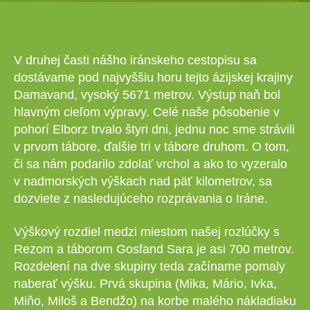
V druhej časti nášho iránskeho cestopisu sa
dostávame pod najvyššiu horu tejto ázijskej krajiny
Damavand, vysoký 5671 metrov. Výstup naň bol
hlavným cieľom výpravy. Celé naše pôsobenie v
pohorí Elborz trvalo štyri dni, jednu noc sme strávili
v prvom tábore, ďalšie tri v tábore druhom. O tom,
či sa nám podarilo zdolať vrchol a ako to vyzeralo
v nadmorských výškach nad päť kilometrov, sa
dozviete z nasledujúceho rozprávania o Iráne.
Výškový rozdiel medzi miestom našej rozlúčky s
Rezom a táborom Gosfand Sara je asi 700 metrov.
Rozdelení na dve skupiny teda začíname pomaly
naberať výšku. Prvá skupina (Mika, Mário, Ivka,
Miňo, Miloš a Bendžo) na korbe malého nákladiaku