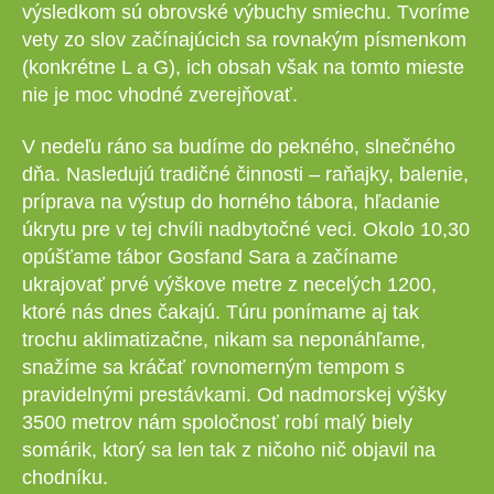
výsledkom sú obrovské výbuchy smiechu. Tvoríme
vety zo slov začínajúcich sa rovnakým písmenkom
(konkrétne L a G), ich obsah však na tomto mieste
nie je moc vhodné zverejňovať.
V nedeľu ráno sa budíme do pekného, slnečného
dňa. Nasledujú tradičné činnosti – raňajky, balenie,
príprava na výstup do horného tábora, hľadanie
úkrytu pre v tej chvíli nadbytočné veci. Okolo 10,30
opúšťame tábor Gosfand Sara a začíname
ukrajovať prvé výškove metre z necelých 1200,
ktoré nás dnes čakajú. Túru ponímame aj tak
trochu aklimatizačne, nikam sa neponáhľame,
snažíme sa kráčať rovnomerným tempom s
pravidelnými prestávkami. Od nadmorskej výšky
3500 metrov nám spoločnosť robí malý biely
somárik, ktorý sa len tak z ničoho nič objavil na
chodníku.