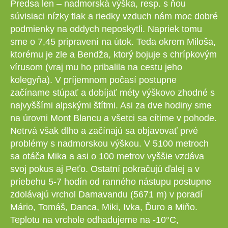
Predsa len – nadmorská výška, resp. s ňou
súvisiaci nízky tlak a riedky vzduch nám moc dobré
podmienky na oddych neposkytli. Napriek tomu
sme o 7,45 pripravení na útok. Teda okrem Miloša,
ktorému je zle a Bendža, ktorý bojuje s chrípkovým
vírusom (vraj mu ho pribalila na cestu jeho
kolegyňa). V príjemnom počasí postupne
začíname stúpať a dobíjať méty výškovo zhodné s
najvyššími alpskými štítmi. Asi za dve hodiny sme
na úrovni Mont Blancu a všetci sa cítime v pohode.
Netrvá však dlho a začínajú sa objavovať prvé
problémy s nadmorskou výškou. V 5100 metroch
sa otáča Mika a asi o 100 metrov vyššie vzdáva
svoj pokus aj Peťo. Ostatní pokračujú ďalej a v
priebehu 5-7 hodín od ranného nástupu postupne
zdolávajú vrchol Damavandu (5671 m) v poradí
Mário, Tomáš, Danca, Miki, Ivka, Ďuro a Miňo.
Teplotu na vrchole odhadujeme na -10°C,