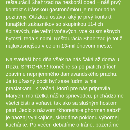
reštaurácii Shahrzad na neskorší obed – náš prvý
kontakt s iránskou gastronómiou je mimoriadne
pozitívny. Otázkou ostáva, aký je prvý kontakt
tunajších zákazníkov so skupinkou 11-tich
špinavých, nie veľmi voňavých, vcelku smiešnych
bytostí, teda s nami. Reštaurácia Shahrzad je totiž
najluxusnejšou v celom 13-miliónovom meste.
Najsvetleší bod dňa však na nás čaká až doma u
Rezu. SPRCHA !!! Konečne sa po piatich dňoch
zbavíme nepríjemného damavandského prachu.
Je to úžasný pocit byť zase ľuďmi a nie
prasiatkami. K večeri, ktorú pre nás pripravila
Maryeh, manželka nášho sprievodcu, prichádzame
všetci čistí a voňaví, tak ako sa slušným hosťom
patrí. Jedlo s názvom “khoresht-e ghormeh sabzi”
je naozaj vynikajúce, skladáme poklonu výbornej
kuchárke. Po večeri debatíme o Iráne, pozeráme