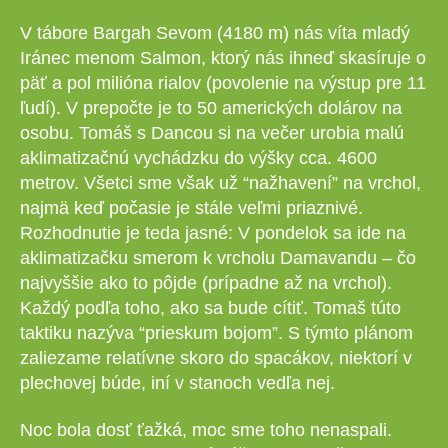
V tábore Bargah Sevom (4180 m) nás víta mladý
Iránec menom Salmon, ktorý nás ihneď skasíruje o
päť a pol milióna rialov (povolenie na výstup pre 11
ľudí). V prepočte je to 50 amerických dolárov na
osobu. Tomáš s Dancou si na večer urobia malú
aklimatizačnú vychádzku do výšky cca. 4600
metrov. Všetci sme však už “nažhavení” na vrchol,
najmä keď počasie je stále veľmi priaznivé.
Rozhodnutie je teda jasné: V pondelok sa ide na
aklimatizačku smerom k vrcholu Damavandu – čo
najvyššie ako to pôjde (prípadne až na vrchol).
Každý podľa toho, ako sa bude cítiť. Tomaš túto
taktiku nazýva “prieskum bojom”. S týmto plánom
zaliezame relatívne skoro do spacákov, niektorí v
plechovej búde, iní v stanoch vedľa nej.
Noc bola dosť ťažká, moc sme toho nenaspali.