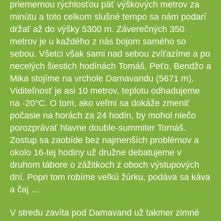
priemernou rýchlosťou päť výškových metrov za
minútu a toto celkom slušné tempo sa nám podarí
držať až do výšky 5300 m. Záverečných 350
metrov je u každého z nás bojom samého so
sebou. Všetci však sami nad sebou zvíťazíme a po
necelých šiestich hodínách Tomáš, Peťo, Bendžo a
Mika stojíme na vrchole Damavandu (5671 m).
Viditeľnosť je asi 10 metrov, teplotu odhadujeme
na -20°C. O tom, ako veľmi sa dokáže zmeniť
počasie na horách za 24 hodín, by mohol niečo
porozprávať hlavne double-summiter Tomáš.
Zostup sa zaobíde bez najmenších problémov a
okolo 16-tej hodiny už družne debatujeme v
druhom tábore o zážitkoch z oboch výstupových
dní. Popri tom robíme veľkú žúrku, podáva sa káva
a čaj …
V stredu zavíta pod Damavand už takmer zimné