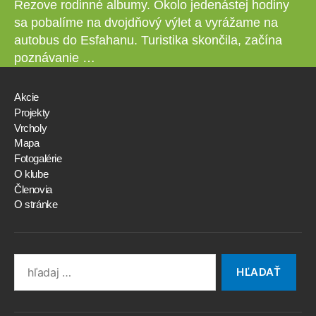
Rezove rodinné albumy. Okolo jedenástej hodiny
sa pobalíme na dvojdňový výlet a vyrážame na
autobus do Esfahanu. Turistika skončila, začína
poznávanie …
Akcie
Projekty
Vrcholy
Mapa
Fotogalérie
O klube
Členovia
O stránke
Search
for: