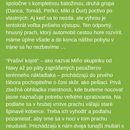
spoločne s kompletnou batožinou, druhá grupa
(Danca, Tomáš, Peťko, Miki a Ďuri) poctivo po
vlastných. Aj keď sa to nezdá, ale výhrou je
tentokrát voľba pešieho výstupu. Ten odporný,
hnusný prach, ktorý automobil cestou hore rozvíril,
máme úplne všade a do konca nášho pobytu v
Iráne sa ho nezbavíme …
“Prašiví kojoti” – ako nazval Miňo skupinku od
hlavy až po päty zaprášených pasažierov
terénneho nákladiaka – prichádzajú do prvého
tábora pochopiteľne o čosi skôr, ako pešiaci. Prvá
zbežná obhliadka miestnosti, kde budeme nocovať
jasne naznačuje potrebu veľkého upratovania. Na
podlahe sa v hrubej vrstve prachu váľajú staré
špinavé koberce. Treba ich vyhodiť a podlahu
pozametať, aby sme sa v noci v tom prachu
neudusili. Prichádzajú k nám dvaja tunajší muliari s