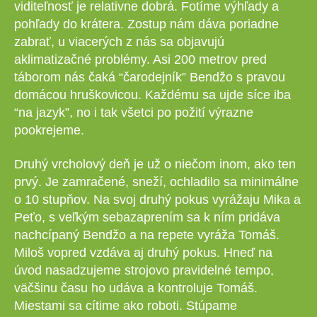
viditeľnosť je relativne dobrá. Fotíme výhľady a
pohľady do krátera. Zostup nám dáva poriadne
zabrať, u viacerých z nás sa objavujú
aklimatizačné problémy. Asi 200 metrov pred
táborom nás čaká “čarodejník” Bendžo s pravou
domácou hruškovicou. Každému sa ujde síce iba
“na jazyk”, no i tak všetci po požití výrazne
pookrejeme.
Druhý vrcholový deň je už o niečom inom, ako ten
prvý. Je zamračené, sneží, ochladilo sa minimálne
o 10 stupňov. Na svoj druhý pokus vyrážaju Mika a
Peťo, s veľkým sebazaprením sa k ním pridáva
nachcípaný Bendžo a na repete vyráža Tomáš.
Miloš vopred vzdáva aj druhý pokus. Hneď na
úvod nasadzujeme strojovo pravidelné tempo,
väčšinu času ho udáva a kontroluje Tomáš.
Miestami sa cítime ako roboti. Stúpame