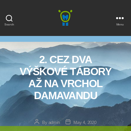
Search
Menu
Marmota
2. CEZ DVA
VÝŠKOVÉ TÁBORY
AŽ NA VRCHOL
DAMAVANDU
Post
Post
By
admin
May 4, 2020
author
date