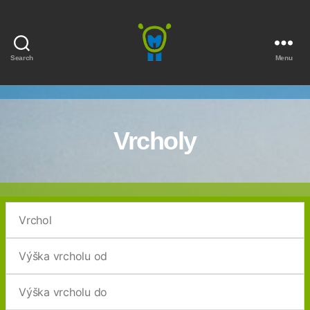
Search
Menu
Marmota
Vrcholy