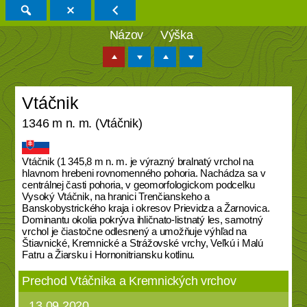
Názov
Výška
Vtáčnik
1346 m n. m. (Vtáčnik)
Vtáčnik (1 345,8 m n. m. je výrazný bralnatý vrchol na
hlavnom hrebeni rovnomenného pohoria. Nachádza sa v
centrálnej časti pohoria, v geomorfologickom podcelku
Vysoký Vtáčnik, na hranici Trenčianskeho a
Banskobystrického kraja i okresov Prievidza a Žarnovica.
Dominantu okolia pokrýva ihličnato-listnatý les, samotný
vrchol je čiastočne odlesnený a umožňuje výhľad na
Štiavnické, Kremnické a Strážovské vrchy, Veľkú i Malú
Fatru a Žiarsku i Hornonitriansku kotlinu.
Prechod Vtáčnika a Kremnických vrchov
13.09.2020