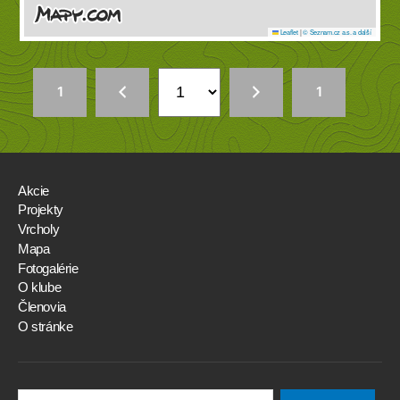
Leaflet
|
© Seznam.cz a.s. a další
1
1
Akcie
Projekty
Vrcholy
Mapa
Fotogalérie
O klube
Členovia
O stránke
Search