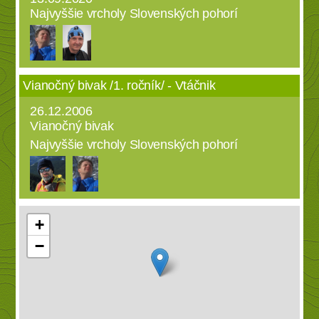
Najvyššie vrcholy Slovenských pohorí
Vianočný bivak /1. ročník/ - Vtáčnik
26.12.2006
Vianočný bivak
Najvyššie vrcholy Slovenských pohorí
+
−