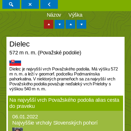
Názov
Výška
Dielec
572 m n. m. (Považské podolie)
Dielec je najvyšší vrch Považského podolia. Má výšku 572
m n. m. a leží v geomorf. podcelku Podmanínska
pahorkatina. V niektorých prameňoch sa za najvyšší vrch
Považského podolia považuje neďaleký vrch Prielohy s
výškou 540 m n. m.
Na najvyšší vrch Považského podolia alias cesta
do praveku
06.01.2022
Najvyššie vrcholy Slovenských pohorí