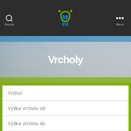
Search
Menu
Marmota
Vrcholy