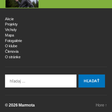
Akcie
Projekty
Vrcholy
Mapa
Fotogalérie
O klube
Členovia
O stránke
Search
for:
© 2026
Marmota
Hore
↑