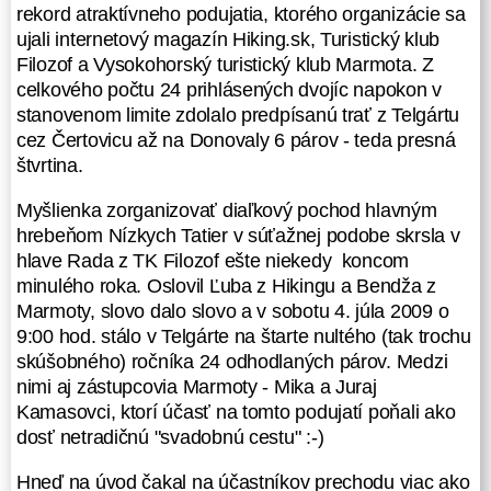
Marmoty, slovo dalo slovo a v
rekord atraktívneho podujatia, ktorého organizácie sa
sobotu 4. júla 2009 o 9:00 hod. stálo
ujali internetový magazín Hiking.sk, Turistický klub
v Telgárte na štarte nultého (tak
Filozof a Vysokohorský turistický klub Marmota. Z
trochu skúšobného) ročníka 24
celkového počtu 24 prihlásených dvojíc napokon v
odhodlaných párov. Medzi nimi aj
stanovenom limite zdolalo predpísanú trať z Telgártu
zástupcovia Marmoty - Mika a Juraj
cez Čertovicu až na Donovaly 6 párov - teda presná
Kamasovci, ktorí účasť na tomto
štvrtina.
podujatí poňali ako dosť netradičnú
"svadobnú cestu" :-)
Myšlienka zorganizovať diaľkový pochod hlavným
hrebeňom Nízkych Tatier v súťažnej podobe skrsla v
Hneď na úvod čakal na účastníkov
hlave Rada z TK Filozof ešte niekedy koncom
prechodu viac ako 1000-metrový
minulého roka. Oslovil Ľuba z Hikingu a Bendža z
výšľap na Kráľovú hoľu.
Marmoty, slovo dalo slovo a v sobotu 4. júla 2009 o
Najrýchlejšie časy (okolo 1:15 hod.)
9:00 hod. stálo v Telgárte na štarte nultého (tak trochu
naznačili, že na štarte sa zišli naozaj
skúšobného) ročníka 24 odhodlaných párov. Medzi
kvalitní borci. A v svižnom tempe sa
nimi aj zástupcovia Marmoty - Mika a Juraj
pokračovalo aj ďalej. Kontrola v
Kamasovci, ktorí účasť na tomto podujatí poňali ako
sedle Priehyba zaznamenala časy
dosť netradičnú "svadobnú cestu" :-)
niečo cez 4 hodiny, no potom prišiel
nepríjemný úsek okolo Ramže.
Hneď na úvod čakal na účastníkov prechodu viac ako