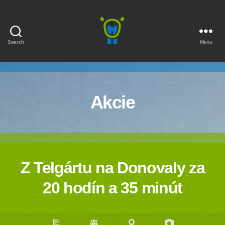
Search
Menu
Marmota
Akcie
Z Telgártu na Donovaly za
20 hodín a 35 minút