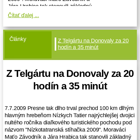
Jára Hrabica tak stanovili základný
rekord atraktívneho podujatia,
Čítať ďalej ...
ktorého organizácie sa ujali
internetový magazín Hiking.sk,
Turistický klub Filozof a
Články
Z Telgártu na Donovaly za 20
Vysokohorský turistický klub
hodín a 35 minút
Marmota. Z celkového počtu 24
prihlásených dvojíc napokon v
stanovenom limite zdolalo
Z Telgártu na Donovaly za 20
predpísanú trať z Telgártu cez
Čertovicu až na Donovaly 6 párov -
hodín a 35 minút
teda presná štvrtina.
Myšlienka zorganizovať diaľkový
pochod hlavným hrebeňom Nízkych
7.7.2009 Presne tak dlho trval prechod 100 km dlhým
Tatier v súťažnej podobe skrsla v
hlavným hrebeňom Nízkych Tatier najrýchlejšej dvojici
hlave Rada z TK Filozof ešte
nultého ročníka diaľkového turistického pochodu pod
niekedy koncom minulého roka.
názvom "Nízkotatranská stíhačka 2009". Moraváci
Oslovil Ľuba z Hikingu a Bendža z
Maťo Závodník a Jára Hrabica tak stanovili základný