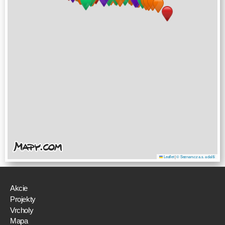
Leaflet
|
© Seznam.cz a.s. a další
Akcie
Projekty
Vrcholy
Mapa