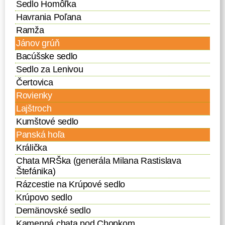
Sedlo Homôľka
Havrania Poľana
Ramža
Jánov grúň
Bacúšske sedlo
Sedlo za Lenivou
Čertovica
Rovienky
Lajštroch
Kumštové sedlo
Panská hoľa
Králička
Chata MRŠka (generála Milana Rastislava
Štefánika)
Rázcestie na Krúpové sedlo
Krúpovo sedlo
Demänovské sedlo
Kamenná chata pod Chopkom