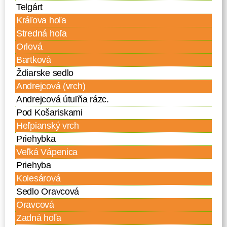
Telgárt
Kráľova hoľa
Stredná hoľa
Orlová
Bartková
Ždiarske sedlo
Andrejcová (vrch)
Andrejcová útuľňa rázc.
Pod Košariskami
Heľpianský vrch
Priehybka
Veľká Vápenica
Priehyba
Kolesárová
Sedlo Oravcová
Oravcová
Zadná hoľa