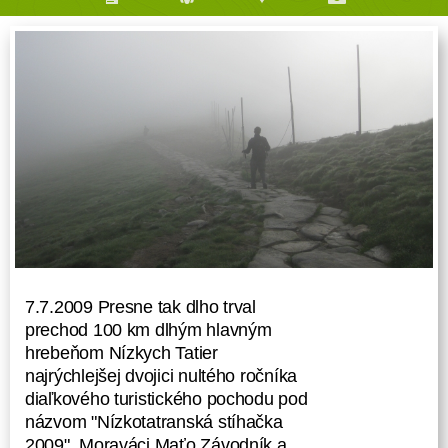
7.7.2009 Presne tak dlho trval
prechod 100 km dlhým hlavným
hrebeňom Nízkych Tatier
najrýchlejšej dvojici nultého ročníka
diaľkového turistického pochodu pod
názvom "Nízkotatranská stíhačka
2009". Moraváci Maťo Závodník a