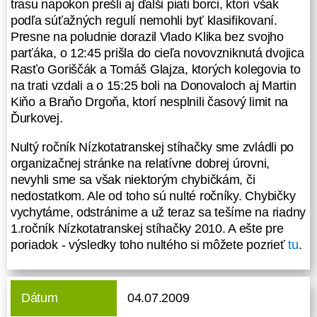
Maťom Slivkom a tretí Martin Bartoň
trasu napokon prešli aj ďalši piati borci, ktorí však
a Richard Pouš. O pol jedenástej,
podľa súťažných regulí nemohli byť klasifikovaní.
teda v konečnom čase 25:30 hod.
Presne na poludnie dorazil Vlado Klika bez svojho
dorazila do cieľa na štvrtom mieste
parťáka, o 12:45 prišla do cieľa novovzniknutá dvojica
maďarská dvojica Anita + Ferenc,
Rasťo Goriščák a Tomáš Glajza, ktorých kolegovia to
ktorí sa zároveň stali víťazmi
na trati vzdali a o 15:25 boli na Donovaloch aj Martin
zmiešanej kategórie. Piaty a šiesty
Kiňo a Braňo Drgoňa, ktorí nesplnili časový limit na
pár (Peter Blaho + Ivan Martynek a
Ďurkovej.
tatko + syn Szibillovci) zvládli trasu
Nultý ročník Nízkotatranskej stíhačky sme zvládli po
za približne 27 hodín. Celú trasu
organizačnej stránke na relatívne dobrej úrovni,
napokon prešli aj ďalši piati borci,
nevyhli sme sa však niektorým chybičkám, či
ktorí však podľa súťažných regulí
nedostatkom. Ale od toho sú nulté ročníky. Chybičky
nemohli byť klasifikovaní. Presne na
vychytáme, odstránime a už teraz sa tešíme na riadny
poludnie dorazil Vlado Klika bez
1.ročník Nízkotatranskej stíhačky 2010. A ešte pre
svojho parťáka, o 12:45 prišla do
poriadok - výsledky toho nultého si môžete pozrieť
tu
.
cieľa novovzniknutá dvojica Rasťo
Goriščák a Tomáš Glajza, ktorých
kolegovia to na trati vzdali a o 15:25
boli na Donovaloch aj Martin Kiňo a
Dátum
04.07.2009
Braňo Drgoňa, ktorí nesplnili časový