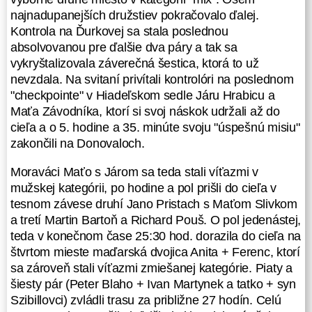
v kategórii "mix". Osem
najnadupanejších družstiev pokračovalo ďalej.
najnadupanejších družstiev
Kontrola na Ďurkovej sa stala poslednou
pokračovalo ďalej. Kontrola na
absolvovanou pre ďalšie dva páry a tak sa
Ďurkovej sa stala poslednou
vykryštalizovala záverečná šestica, ktorá to už
absolvovanou pre ďalšie dva páry a
nevzdala. Na svitaní privítali kontrolóri na poslednom
tak sa vykryštalizovala záverečná
"checkpointe" v Hiadeľskom sedle Járu Hrabicu a
šestica, ktorá to už nevzdala. Na
Maťa Závodníka, ktorí si svoj náskok udržali až do
svitaní privítali kontrolóri na
cieľa a o 5. hodine a 35. minúte svoju "úspešnú misiu"
poslednom "checkpointe" v
zakončili na Donovaloch.
Hiadeľskom sedle Járu Hrabicu a
Moraváci Maťo s Járom sa teda stali víťazmi v
Maťa Závodníka, ktorí si svoj
mužskej kategórii, po hodine a pol prišli do cieľa v
náskok udržali až do cieľa a o 5.
tesnom závese druhí Jano Pristach s Maťom Slivkom
hodine a 35. minúte svoju "úspešnú
a tretí Martin Bartoň a Richard Pouš. O pol jedenástej,
misiu" zakončili na Donovaloch.
teda v konečnom čase 25:30 hod. dorazila do cieľa na
Moraváci Maťo s Járom sa teda stali
štvrtom mieste maďarská dvojica Anita + Ferenc, ktorí
víťazmi v mužskej kategórii, po
sa zároveň stali víťazmi zmiešanej kategórie. Piaty a
hodine a pol prišli do cieľa v tesnom
šiesty pár (Peter Blaho + Ivan Martynek a tatko + syn
závese druhí Jano Pristach s
Szibillovci) zvládli trasu za približne 27 hodín. Celú