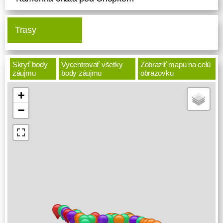
Trasy
Skryť body
Vycentrovať všetky
Zobraziť mapu na celú
záujmu
body záujmu
obrazovku
+
−