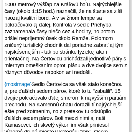
Polomom zničený turistický chodník
1000-metrový výšľap na Kráľovú hoľu. Najrýchlejšie
dal poriadne zabrať aj tým
časy (okolo 1:15 hod.) naznačili, že na štarte sa zišli
najskúsenejším - tak po stránke
naozaj kvalitní borci. A v svižnom tempe sa
fyzickej ako i orientačnej. Na
pokračovalo aj ďalej. Kontrola v sedle Priehyba
Čertovicu prichádzali jednotlivé páry
zaznamenala časy niečo cez 4 hodiny, no potom
s miernym omeškaním oproti plánu
prišiel nepríjemný úsek okolo Ramže. Polomom
a dve dvojice sem z rôznych
zničený turistický chodník dal poriadne zabrať aj tým
dôvodov napokon ani nedošli.
najskúsenejším - tak po stránke fyzickej ako i
orientačnej. Na Čertovicu prichádzali jednotlivé páry s
{mosimage}
Sedlo Čertovica sa však
miernym omeškaním oproti plánu a dve dvojice sem z
stalo konečnou aj pre ďalších
rôznych dôvodov napokon ani nedošli.
sedem párov, ktoré to tu "zabalili".
15 dvojíc pokračovalo ďalej smerom
{mosimage}
Sedlo Čertovica sa však stalo konečnou
k najvyšším partiám prechodu. Na
aj pre ďalších sedem párov, ktoré to tu "zabalili". 15
Kamennú chatu dorazili tí
dvojíc pokračovalo ďalej smerom k najvyšším partiám
najrýchlejší ešte pred zotmením, no
prechodu. Na Kamennú chatu dorazili tí najrýchlejší
z pretekov tu odstúpilo ďalších
ešte pred zotmením, no z pretekov tu odstúpilo
sedem párov. Boli medzi nimi aj naši
ďalších sedem párov. Boli medzi nimi aj naši
Kamasovci, ich skvelý výkon im
Kamasovci, ich skvelý výkon im však priniesol
však priniesol výborné druhé miesto
výborné druhé miesto v kategórii "mix". Osem